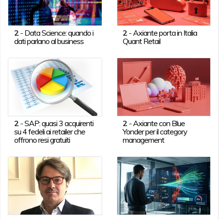
2
-
Data Science: quando i
2
-
Axiante porta in Italia
dati parlano al business
Quant Retail
2
-
SAP: quasi 3 acquirenti
2
-
Axiante con Blue
su 4 fedeli ai retailer che
Yonder per il category
offrono resi gratuiti
management