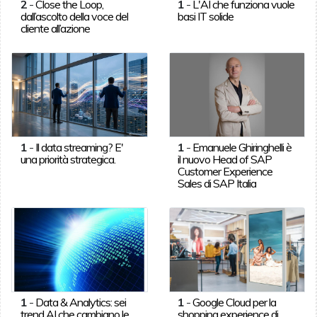
2
-
Close the Loop,
1
-
L'AI che funziona vuole
dall’ascolto della voce del
basi IT solide
cliente all’azione
1
-
Il data streaming? E'
1
-
Emanuele Ghiringhelli è
una priorità strategica.
il nuovo Head of SAP
Customer Experience
Sales di SAP Italia
1
-
Data & Analytics: sei
1
-
Google Cloud per la
trend AI che cambiano le
shopping experience di