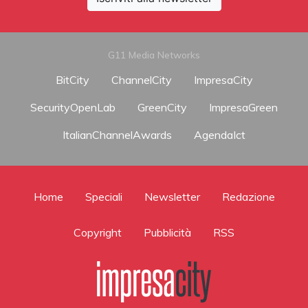
G11 Media Networks
BitCity
ChannelCity
ImpresaCity
SecurityOpenLab
GreenCity
ImpresaGreen
ItalianChannelAwards
AgendaIct
Home
Speciali
Newsletter
Redazione
Copyright
Pubblicità
RSS