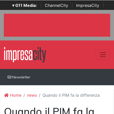
▾ G11 Media:
|
ChannelCity
|
ImpresaCity
|
SecurityOpenLab
|
Italian Channel Awards
|
Italian
Project Awards
|
Italian Security Awards
|
...
Newsletter
Home
news
Quando il PIM fa la differenza
Quando il PIM fa la