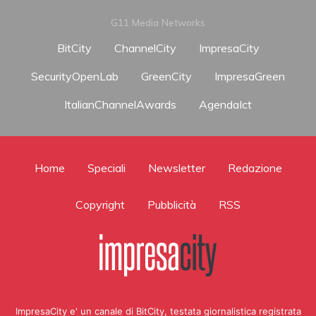
G11 Media Networks
BitCity
ChannelCity
ImpresaCity
SecurityOpenLab
GreenCity
ImpresaGreen
ItalianChannelAwards
AgendaIct
Home
Speciali
Newsletter
Redazione
Copyright
Pubblicità
RSS
ImpresaCity e' un canale di BitCity, testata giornalistica registrata