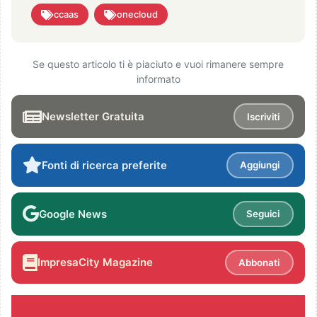
ccaas
onecloud
Se questo articolo ti è piaciuto e vuoi rimanere sempre
informato
Newsletter Gratuita
Iscriviti
Fonti di ricerca preferite
Aggiungi
Google News
Seguici
ImpresaCity Magazine
Abbonati