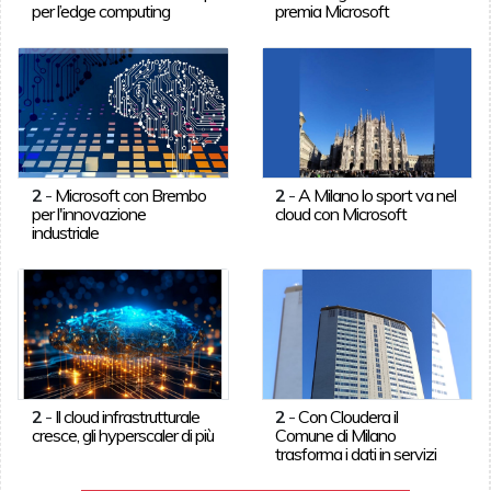
per l’edge computing
premia Microsoft
2
-
Microsoft con Brembo
2
-
A Milano lo sport va nel
per l'innovazione
cloud con Microsoft
industriale
2
-
Il cloud infrastrutturale
2
-
Con Cloudera il
cresce, gli hyperscaler di più
Comune di Milano
trasforma i dati in servizi