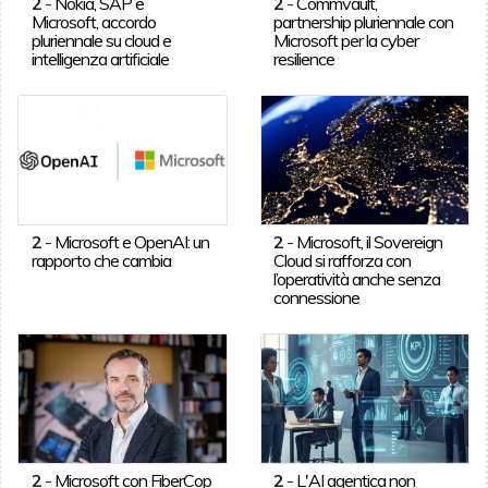
2
-
Nokia, SAP e
2
-
Commvault,
Microsoft, accordo
partnership pluriennale con
pluriennale su cloud e
Microsoft per la cyber
intelligenza artificiale
resilience
2
-
Microsoft e OpenAI: un
2
-
Microsoft, il Sovereign
rapporto che cambia
Cloud si rafforza con
l’operatività anche senza
connessione
2
-
Microsoft con FiberCop
2
-
L'AI agentica non