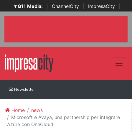
▾ G11 Media:
|
ChannelCity
|
ImpresaCity
|
SecurityOpenLab
|
Italian Channel Awards
|
Italian
Project Awards
|
Italian Security Awards
|
...
Newsletter
Home
news
Microsoft e Avaya, una partnership per integrare
Azure con OneCloud