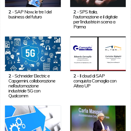
2
-
SAP Now, le tre I del
2
-
SPS Italia,
business del futuro
l'automazione e il digitale
per l’industria in scena a
Parma
2
-
Schneider Electric e
2
-
Il cloud di SAP
Capgemini, collaborazione
conquista Cornaglia con
nell’automazione
Altea UP
industriale 5G con
Qualcomm