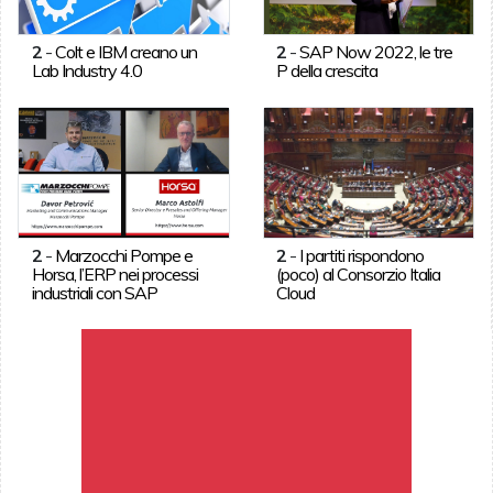
2
-
Colt e IBM creano un
2
-
SAP Now 2022, le tre
Lab Industry 4.0
P della crescita
2
-
Marzocchi Pompe e
2
-
I partiti rispondono
Horsa, l’ERP nei processi
(poco) al Consorzio Italia
industriali con SAP
Cloud