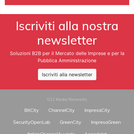
Iscriviti alla nostra
newsletter
Soluzioni B2B per il Mercato delle Imprese e per la
Pubblica Amministrazione
Iscriviti alla newsletter
G11 Media Networks
BitCity
ChannelCity
ImpresaCity
SecurityOpenLab
GreenCity
ImpresaGreen
ItalianChannelAwards
AgendaIct