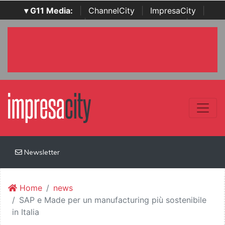
▾ G11 Media:
|
ChannelCity
|
ImpresaCity
|
SecurityOpenLab
|
Italian Channel Awards
|
Italian
Project Awards
|
Italian Security Awards
|
...
Newsletter
Home
news
SAP e Made per un manufacturing più sostenibile
in Italia