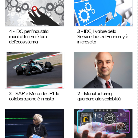
4
-
IDC, per l’industria
3
-
IDC, il valore della
manifatturiera è l’ora
Service-based Economy è
dell’ecosistema
in crescita
2
-
SAP e Mercedes F1, la
2
-
Manufacturing,
collaborazione è in pista
guardare alla scalabilità