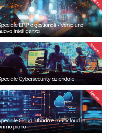
Speciale
Speciale ERP e gestionali - Verso una
nuova intelligenza
Speciale
Speciale Cybersecurity aziendale
Speciale
Speciale Cloud - Ibrido e multicloud in
primo piano