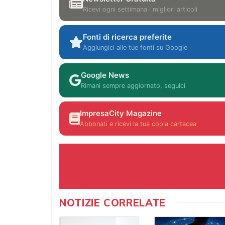
Ricevi ogni settimana i migliori articoli
Fonti di ricerca preferite
Aggiungici alle tue fonti su Google
Google News
Rimani sempre aggiornato, seguici
ImpresaCity Magazine
Abbonati e ricevi la tua copia cartacea
NOTIZIE CORRELATE