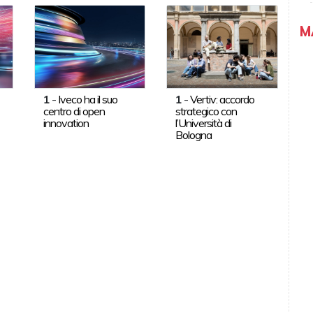
M
1
-
Iveco ha il suo
1
-
Vertiv: accordo
centro di open
strategico con
innovation
l’Università di
Bologna