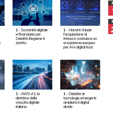
1
-
Sovranità digitale
1
-
Havant chiude
e finanziaria: per
l'acquisizione di
Deloitte il legame è
Intesa e costruisce un
a
stretto
ecosistema europeo
per AI e digital trust
1
-
AWS A1: la
1
-
Deloitte: le
direttrice della
tecnologie emergenti
crescita digitale
ampliano il digital
italiana
divide