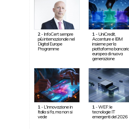
2
-
InfoCert sempre
1
-
UniCredit,
più internazionale nel
Accenture e IBM
Digital Europe
insieme per la
Programme
piattaforma bancari
europea di nuova
generazione
1
-
L'innovazione in
1
-
WEF: le
Italia si fa, ma non si
tecnologie IT
vede
emergenti del 2026