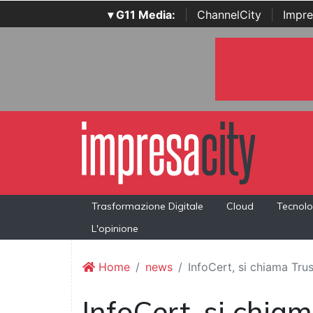
▾ G11 Media:
|
ChannelCity
|
Impre
Trasformazione Digitale
Cloud
Tecnolo
L'opinione
Home
news
InfoCert, si chiama Tr
InfoCert, si chiam