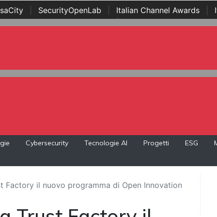
saCity
|
SecurityOpenLab
|
Italian Channel Awards
|
Awards
|
...
gie
Cybersecurity
Tecnologie AI
Progetti
ESG
ust Factory il nuovo programma di Open Innovation
a Trust Factory il