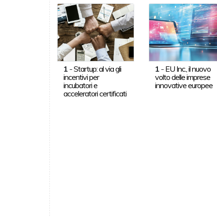
1
-
Startup: al via gli
1
-
EU Inc., il nuovo
incentivi per
volto delle imprese
incubatori e
innovative europee
acceleratori certificati