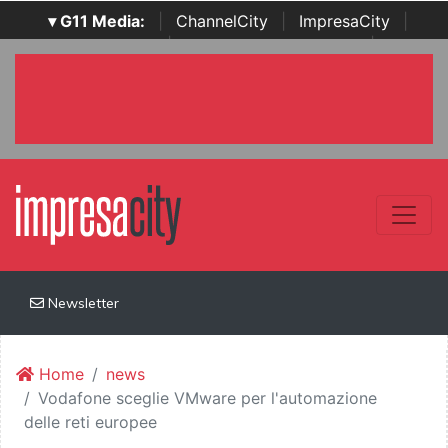
▾ G11 Media:
|
ChannelCity
|
ImpresaCity
|
SecurityOpenLab
|
Italian Channel Awards
|
Italian
Project Awards
|
Italian Security Awards
|
...
Newsletter
Home
news
Vodafone sceglie VMware per l'automazione
delle reti europee