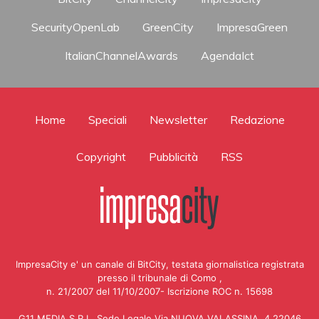
SecurityOpenLab
GreenCity
ImpresaGreen
ItalianChannelAwards
AgendaIct
Home
Speciali
Newsletter
Redazione
Copyright
Pubblicità
RSS
ImpresaCity e' un canale di BitCity, testata giornalistica registrata
presso il tribunale di Como ,
n. 21/2007 del 11/10/2007- Iscrizione ROC n. 15698
G11 MEDIA S.R.L. Sede Legale Via NUOVA VALASSINA, 4 22046