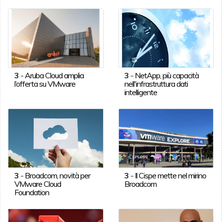
3
-
Aruba Cloud amplia
3
-
NetApp, più capacità
l’offerta su VMware
nell'infrastruttura dati
intelligente
3
-
Broadcom, novità per
3
-
Il Cispe mette nel mirino
VMware Cloud
Broadcom
Foundation