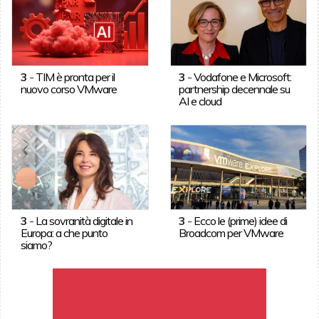
3
-
TIM è pronta per il
3
-
Vodafone e Microsoft:
nuovo corso VMware
partnership decennale su
AI e cloud
3
-
La sovranità digitale in
3
-
Ecco le (prime) idee di
Europa: a che punto
Broadcom per VMware
siamo?