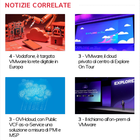
NOTIZIE CORRELATE
4
-
Vodafone, è targata
3
-
VMware, il cloud
VMware la rete digitale in
privato al centro di Explore
Europa
On Tour
3
-
OVHcloud, con Public
3
-
Il richiamo all'on-prem di
VCF as-a-Service una
VMware
soluzione a misura di PMI e
MSP