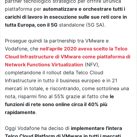
partner tecnologico strategico per offrire un’unica
piattaforma per
automatizzare e orchestrare tutti i
carichi di lavoro in esecuzione sulle sue reti core in
tutta Europa, con il 5G
standalone (5G SA).
Prosegue quindi la partnership tra VMware e
Vodafone, che
nell’aprile 2020 aveva scelto la Telco
Cloud Infrastructure di VMware come piattaforma di
Network Functions Virtualization
(NFV),
completandone il rollout della Telco Cloud
Infrastructure in tutto il business europeo e in 21
mercati in totale, e riscontrando, come sottolinea una
nota, risparmi fino al 55% grazie al fatto che
le
funzioni di rete sono online circa il 40% più
rapidamente
.
Oggi Vodafone ha deciso di
implementare l'intera
Telco Cloud Platform di VMware in tutti i mercati