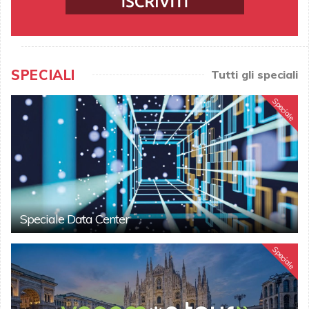
SPECIALI
Tutti gli speciali
Speciale
Speciale Data Center
Speciale