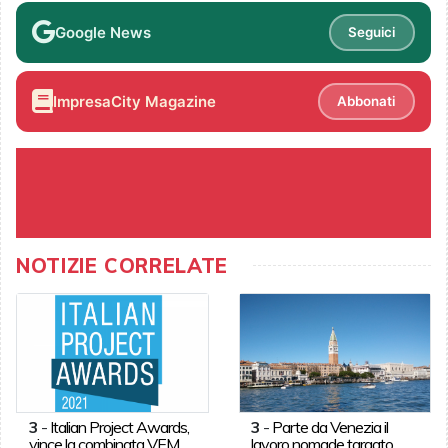
Google News
Seguici
ImpresaCity Magazine
Abbonati
NOTIZIE CORRELATE
3
-
Italian Project Awards,
3
-
Parte da Venezia il
vince la combinata VEM
lavoro nomade targato