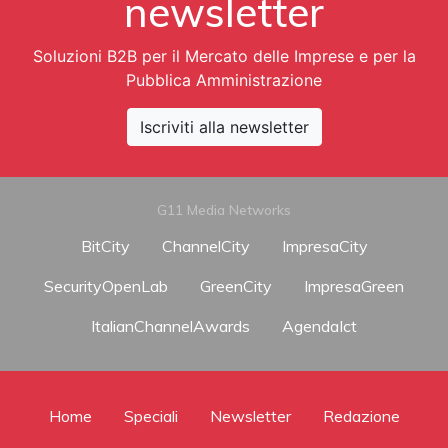
newsletter
Soluzioni B2B per il Mercato delle Imprese e per la
Pubblica Amministrazione
Iscriviti alla newsletter
G11 Media Networks
BitCity
ChannelCity
ImpresaCity
SecurityOpenLab
GreenCity
ImpresaGreen
ItalianChannelAwards
AgendaIct
Home
Speciali
Newsletter
Redazione