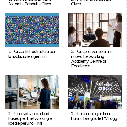
Sistemi - Panduit - Cisco
Cisco
2
-
Cisco, l’infrastruttura per
2
-
Cisco: a Venezia un
la rivoluzione agentica
nuovo Networking
Academy Centre of
Excellence
2
-
Una soluzione cloud
2
-
La tecnologia di cui
based per il networking è
hanno bisogno le PMI oggi
l’ideale per una PMI