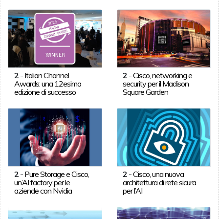
2
-
Italian Channel
2
-
Cisco, networking e
Awards: una 12esima
security per il Madison
edizione di successo
Square Garden
2
-
Pure Storage e Cisco,
2
-
Cisco, una nuova
un’AI factory per le
architettura di rete sicura
aziende con Nvidia
per l’AI