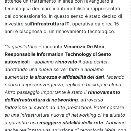
attende un trattamento in linea con l’avanguardia
tecnologica dei marchi automobilistici rappresentati
dal concessionario.
In questo senso è stato deciso di
investire sull’
infrastruttura IT
, operativa da circa 15
anni e bisognosa di un rinnovamento tecnologico.
“In quest’ottica
– racconta
Vincenzo De Meo,
Responsabile Information Technology di Sesto
autoveicoli
-
abbiamo
rinnovato
il data center,
adottando una nuova server farm e abbiamo
aumentato
la sicurezza e affidabilità dei dati
, facendo
ricorso a iperconvergenza, replica e backup in cloud.
Altro passaggio importante è stato il
rinnovamento
dell’infrastruttura di networking
, attraverso
l’adozione di switch ad alte prestazioni. Poter contare
su una infrastruttura nuova di networking ci ha aiutato
a garantire una
maggiore stabilità della rete
. Abbiamo
anche realizzato una soluzione di tecnologia
Voip
, con