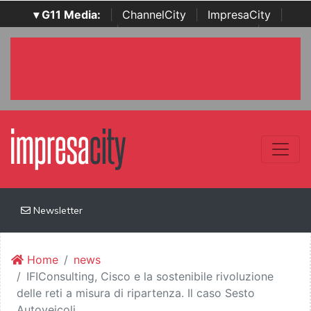
▾ G11 Media:
|
ChannelCity
|
ImpresaCity
|
SecurityOpenLab
|
Italian Channel Awards
|
Italian
Project Awards
|
Italian Security Awards
|
...
Newsletter
Home
news
IFIConsulting, Cisco e la sostenibile rivoluzione
delle reti a misura di ripartenza. Il caso Sesto
Autoveicoli