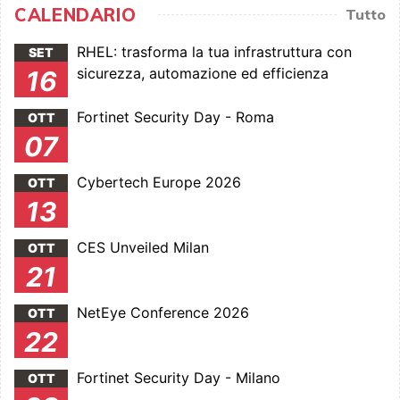
CALENDARIO
Tutto
RHEL: trasforma la tua infrastruttura con
SET
sicurezza, automazione ed efficienza
16
Fortinet Security Day - Roma
OTT
07
Cybertech Europe 2026
OTT
13
CES Unveiled Milan
OTT
21
NetEye Conference 2026
OTT
22
Fortinet Security Day - Milano
OTT