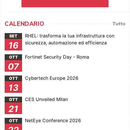
CALENDARIO
Tutto
RHEL: trasforma la tua infrastruttura con
SET
sicurezza, automazione ed efficienza
16
Fortinet Security Day - Roma
OTT
07
Cybertech Europe 2026
OTT
13
CES Unveiled Milan
OTT
21
NetEye Conference 2026
OTT