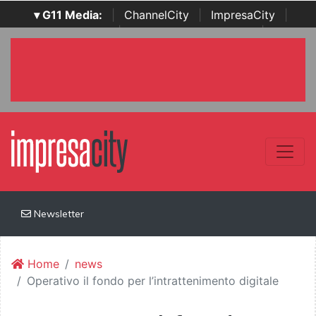
▾ G11 Media:
|
ChannelCity
|
ImpresaCity
|
SecurityOpenLab
|
Italian Channel Awards
|
Italian
Project Awards
|
Italian Security Awards
|
...
Newsletter
Home
news
Operativo il fondo per l’intrattenimento digitale