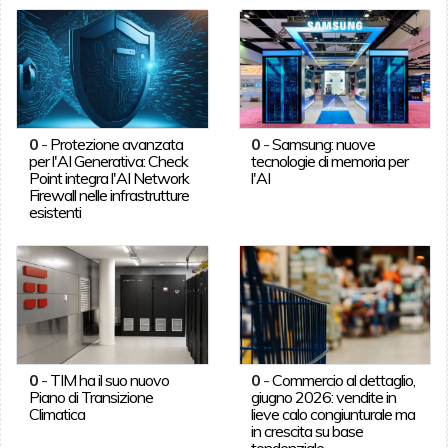
0
-
Protezione avanzata
0
-
Samsung: nuove
per l'AI Generativa: Check
tecnologie di memoria per
Point integra l'AI Network
l'AI
Firewall nelle infrastrutture
esistenti
0
-
TIM ha il suo nuovo
0
-
Commercio al dettaglio,
Piano di Transizione
giugno 2026: vendite in
Climatica
lieve calo congiunturale ma
in crescita su base
tendenziale