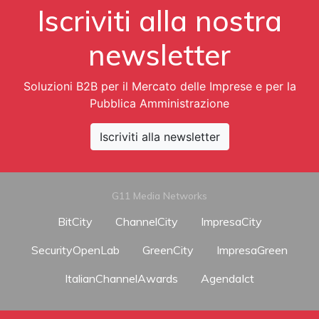
Iscriviti alla nostra
newsletter
Soluzioni B2B per il Mercato delle Imprese e per la
Pubblica Amministrazione
Iscriviti alla newsletter
G11 Media Networks
BitCity
ChannelCity
ImpresaCity
SecurityOpenLab
GreenCity
ImpresaGreen
ItalianChannelAwards
AgendaIct