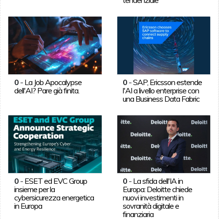
0
-
La Job Apocalypse
0
-
SAP, Ericsson estende
dell'AI? Pare già finita.
l'AI a livello enterprise con
una Business Data Fabric
0
-
ESET ed EVC Group
0
-
La sfida dell'IA in
insieme per la
Europa: Deloitte chiede
cybersicurezza energetica
nuovi investimenti in
in Europa
sovranità digitale e
finanziaria