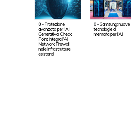
0
-
Protezione
0
-
Samsung: nuove
avanzata per l'AI
tecnologie di
Generativa: Check
memoria per l'AI
Point integra l'AI
Network Firewall
nelle infrastrutture
esistenti