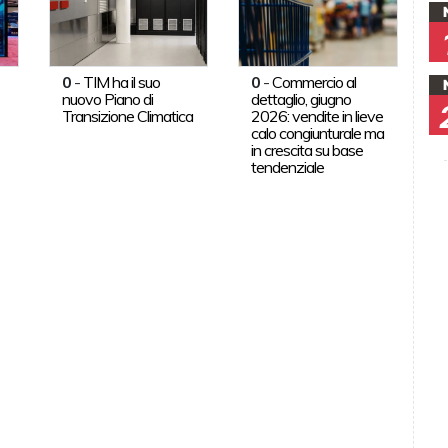
0
-
TIM ha il suo
0
-
Commercio al
nuovo Piano di
dettaglio, giugno
Transizione Climatica
2026: vendite in lieve
calo congiunturale ma
in crescita su base
tendenziale