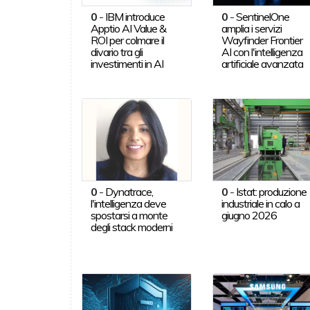
0
-
IBM introduce
0
-
SentinelOne
Apptio AI Value &
amplia i servizi
ROI per colmare il
Wayfinder Frontier
divario tra gli
AI con l'intelligenza
investimenti in AI
artificiale avanzata
0
-
Dynatrace,
0
-
Istat: produzione
l'intelligenza deve
industriale in calo a
spostarsi a monte
giugno 2026
degli stack moderni