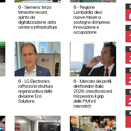
0
-
Siemens: terzo
0
-
Regione
trimestre record,
Lombardia: dieci
spinto da
nuove misure a
digitalizzazione, data
sostegno di imprese,
center e infrastrutture
innovazione e
occupazione
0
-
LG Electronics
0
-
Mercato dei profili
rafforza la struttura
direttoriali in Italia
organizzativa della
2026: crescita record,
divisione Eco
ma pesano il gap
Solutions
delle PMI e il
mismatch