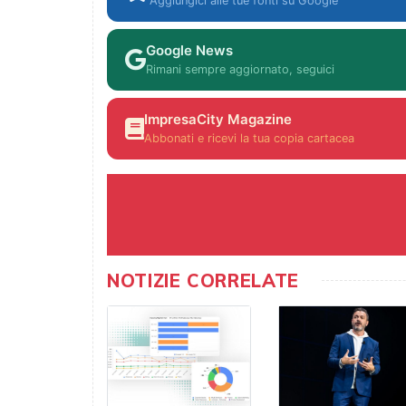
Aggiungici alle tue fonti su Google
Google News
Rimani sempre aggiornato, seguici
ImpresaCity Magazine
Abbonati e ricevi la tua copia cartacea
NOTIZIE CORRELATE