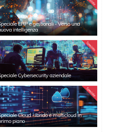
Speciale
Speciale ERP e gestionali - Verso una
nuova intelligenza
Speciale
Speciale Cybersecurity aziendale
Speciale
Speciale Cloud - Ibrido e multicloud in
primo piano