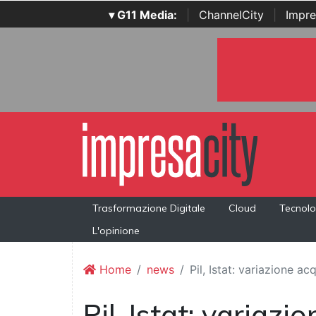
▾ G11 Media:
|
ChannelCity
|
Impre
Trasformazione Digitale
Cloud
Tecnolo
L'opinione
Home
news
Pil, Istat: variazione ac
Pil, Istat: variazi