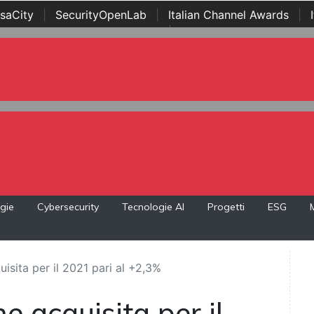
saCity
|
SecurityOpenLab
|
Italian Channel Awards
|
Awards
|
...
gie
Cybersecurity
Tecnologie AI
Progetti
ESG
quisita per il 2021 pari al +2,3%
one acquisita per il