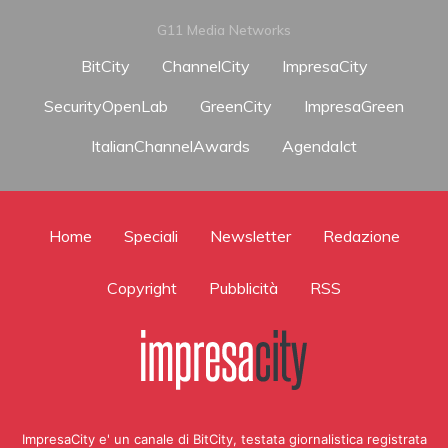
G11 Media Networks
BitCity
ChannelCity
ImpresaCity
SecurityOpenLab
GreenCity
ImpresaGreen
ItalianChannelAwards
AgendaIct
Home
Speciali
Newsletter
Redazione
Copyright
Pubblicità
RSS
ImpresaCity e' un canale di BitCity, testata giornalistica registrata