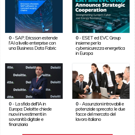
0
-
SAP, Ericsson estende
0
-
ESET ed EVC Group
l'AI a livello enterprise con
insieme per la
una Business Data Fabric
cybersicurezza energetica
in Europa
0
-
La sfida dell'IA in
0
-
Assunzioni introvabili e
Europa: Deloitte chiede
potenziale sprecato: le due
nuovi investimenti in
facce del mercato del
sovranità digitale e
lavoro italiano
finanziaria