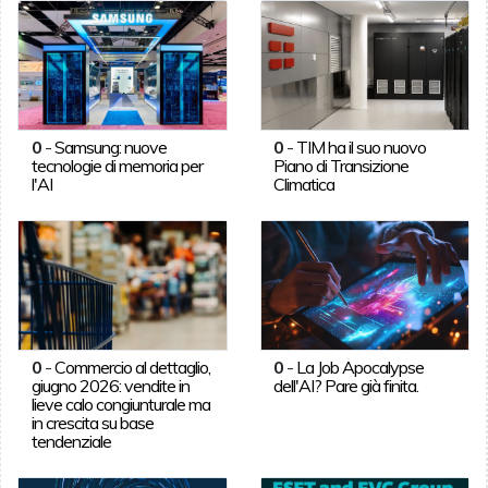
0
-
Samsung: nuove
0
-
TIM ha il suo nuovo
tecnologie di memoria per
Piano di Transizione
l'AI
Climatica
0
-
Commercio al dettaglio,
0
-
La Job Apocalypse
giugno 2026: vendite in
dell'AI? Pare già finita.
lieve calo congiunturale ma
in crescita su base
tendenziale