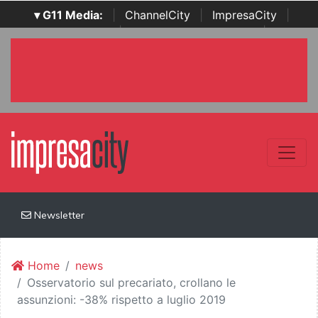
▾ G11 Media:
|
ChannelCity
|
ImpresaCity
|
SecurityOpenLab
|
Italian Channel Awards
|
Italian
Project Awards
|
Italian Security Awards
|
...
Newsletter
Home
news
Osservatorio sul precariato, crollano le
assunzioni: -38% rispetto a luglio 2019