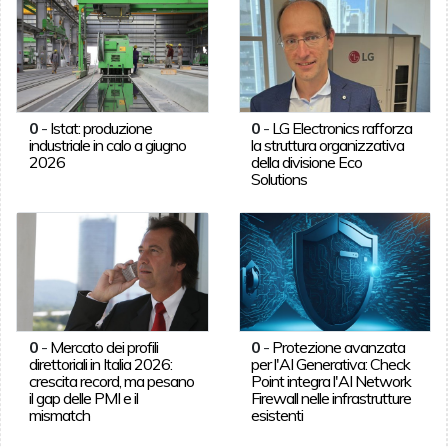
0
-
Istat: produzione
0
-
LG Electronics rafforza
industriale in calo a giugno
la struttura organizzativa
2026
della divisione Eco
Solutions
0
-
Mercato dei profili
0
-
Protezione avanzata
direttoriali in Italia 2026:
per l'AI Generativa: Check
crescita record, ma pesano
Point integra l'AI Network
il gap delle PMI e il
Firewall nelle infrastrutture
mismatch
esistenti