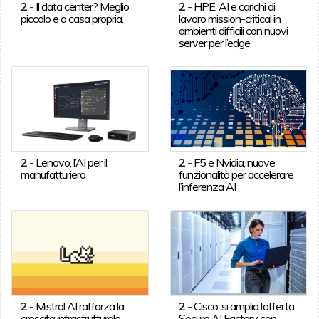
2
-
Il data center? Meglio
2
-
HPE, AI e carichi di
piccolo e a casa propria.
lavoro mission-critical in
ambienti difficili con nuovi
server per l’edge
2
-
Lenovo, l’AI per il
2
-
F5 e Nvidia, nuove
manufatturiero
funzionalità per accelerare
l’inferenza AI
2
-
Mistral AI rafforza la
2
-
Cisco, si amplia l’offerta
crescita infrastrutturale
Secure AI Factory con