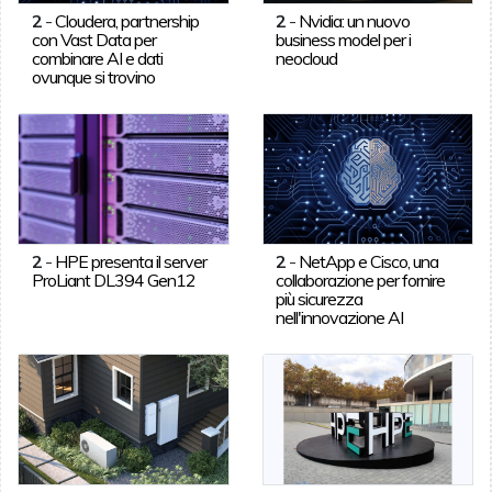
2
-
Cloudera, partnership
2
-
Nvidia: un nuovo
con Vast Data per
business model per i
combinare AI e dati
neocloud
ovunque si trovino
2
-
HPE presenta il server
2
-
NetApp e Cisco, una
ProLiant DL394 Gen12
collaborazione per fornire
più sicurezza
nell'innovazione AI