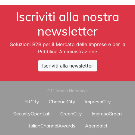
Iscriviti alla nostra
newsletter
Soluzioni B2B per il Mercato delle Imprese e per la
Pubblica Amministrazione
Iscriviti alla newsletter
G11 Media Networks
BitCity
ChannelCity
ImpresaCity
SecurityOpenLab
GreenCity
ImpresaGreen
ItalianChannelAwards
AgendaIct