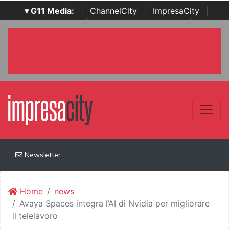
▾ G11 Media:
|
ChannelCity
|
ImpresaCity
|
SecurityOpenLab
|
Italian Channel Awards
|
Italian
Project Awards
|
Italian Security Awards
|
...
Newsletter
Home
news
Avaya Spaces integra l’AI di Nvidia per migliorare
il telelavoro