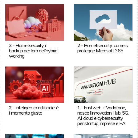
2
-
Hornetsecurity, il
2
-
Hornetsecurity: come si
backup per l’era dell’hybrid
protegge Microsoft 365
working
2
-
Intelligenza artificiale: è
1
-
Fastweb + Vodafone,
il momento giusto
nasce l’Innovation Hub: 5G,
AI, cloud e cybersecurity
per startup, imprese e PA