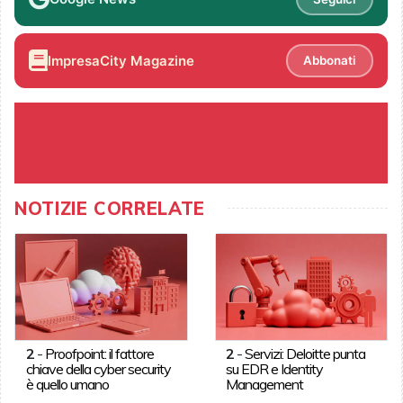
ImpresaCity Magazine
Abbonati
NOTIZIE CORRELATE
2
-
Proofpoint: il fattore
2
-
Servizi: Deloitte punta
chiave della cyber security
su EDR e Identity
è quello umano
Management