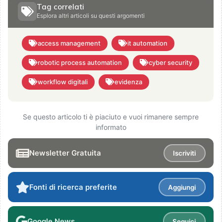
Tag correlati
Esplora altri articoli su questi argomenti
access management
it automation
robotic process automation
cyber security
workflow digitali
evidenza
Se questo articolo ti è piaciuto e vuoi rimanere sempre
informato
Newsletter Gratuita
Iscriviti
Fonti di ricerca preferite
Aggiungi
Google News
Seguici