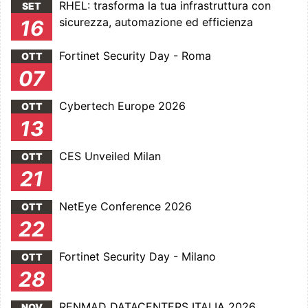
RHEL: trasforma la tua infrastruttura con
SET
sicurezza, automazione ed efficienza
16
Fortinet Security Day - Roma
OTT
07
Cybertech Europe 2026
OTT
13
CES Unveiled Milan
OTT
21
NetEye Conference 2026
OTT
22
Fortinet Security Day - Milano
OTT
28
RENMAD DATACENTERS ITALIA 2026
NOV