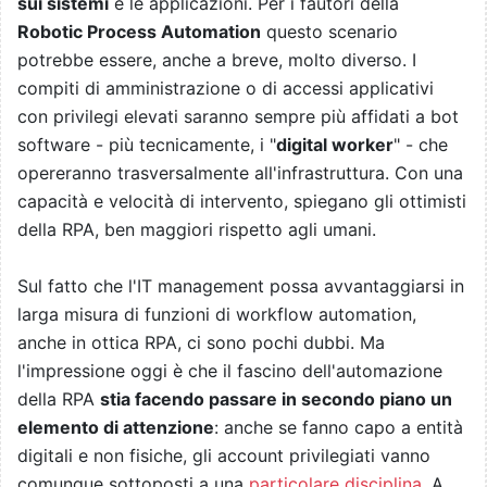
sui sistemi
e le applicazioni. Per i fautori della
Robotic Process Automation
questo scenario
potrebbe essere, anche a breve, molto diverso. I
compiti di amministrazione o di accessi applicativi
con privilegi elevati saranno sempre più affidati a bot
software - più tecnicamente, i "
digital worker
" - che
opereranno trasversalmente all'infrastruttura. Con una
capacità e velocità di intervento, spiegano gli ottimisti
della RPA, ben maggiori rispetto agli umani.
Sul fatto che l'IT management possa avvantaggiarsi in
larga misura di funzioni di workflow automation,
anche in ottica RPA, ci sono pochi dubbi. Ma
l'impressione oggi è che il fascino dell'automazione
della RPA
stia facendo passare in secondo piano un
elemento di attenzione
: anche se fanno capo a entità
digitali e non fisiche, gli account privilegiati vanno
comunque sottoposti a una
particolare disciplina
. A