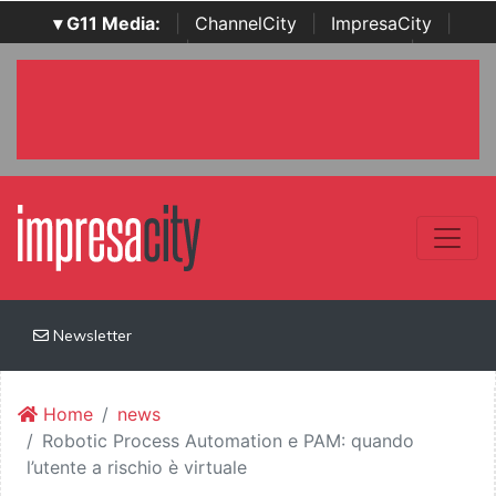
▾ G11 Media:
|
ChannelCity
|
ImpresaCity
|
SecurityOpenLab
|
Italian Channel Awards
|
Italian
Project Awards
|
Italian Security Awards
|
...
Newsletter
Home
news
Robotic Process Automation e PAM: quando
l’utente a rischio è virtuale