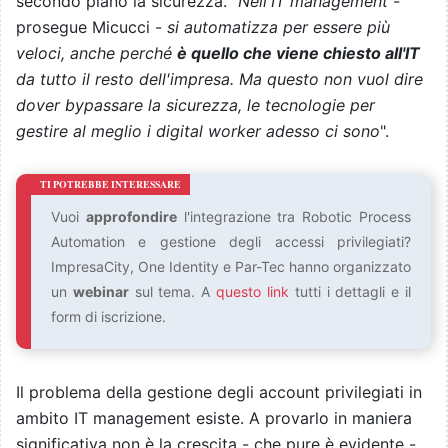
secondo piano la sicurezza. "
Nell'IT management
-
prosegue Micucci -
si automatizza per essere più
veloci, anche perché
è quello che viene chiesto all'IT
da tutto il resto dell'impresa. Ma questo non vuol dire
dover bypassare la sicurezza, le tecnologie per
gestire al meglio i digital worker adesso ci sono
".
Vuoi
approfondire
l'integrazione tra Robotic Process
Automation e gestione degli accessi privilegiati?
ImpresaCity, One Identity e Par-Tec hanno organizzato
un
webinar
sul tema. A
questo link
tutti i dettagli e il
form di iscrizione.
Il problema della gestione degli account privilegiati in
ambito IT management esiste. A provarlo in maniera
significativa non è la crescita - che pure è evidente -