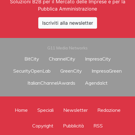
Soluzioni B2B per il Mercato delle Imprese e per la
Pubblica Amministrazione
Iscriviti alla newsletter
G11 Media Networks
BitCity
ChannelCity
ImpresaCity
SecurityOpenLab
GreenCity
ImpresaGreen
ItalianChannelAwards
AgendaIct
Home
Speciali
Newsletter
Redazione
Copyright
Pubblicità
RSS