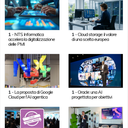
1
-
NTS Informatica
1
-
Cloud storage: il valore
accelera la digitalizzazione
di una scelta europea
delle PMI
1
-
La proposta di Google
1
-
Oracle: una AI
Cloud per l'AI agentica
progettata per obiettivi