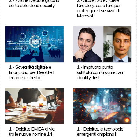
carta della cloud security
Directory: cosa fare per
proteggere il servizio di
Microsoft
1
-
Sovranità digitale e
1
-
Imprivata punta
finanziaria: per Deloitte il
sull'Italia con la sicurezza
legame è stretto
identity-first
1
-
Deloitte EMEA al via:
1
-
Deloitte: le tecnologie
tra le nuove nomine 14
emergenti ampliano il