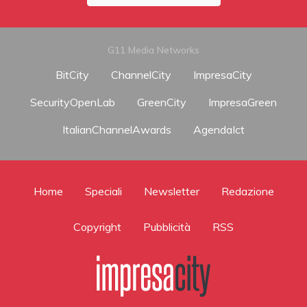
G11 Media Networks
BitCity
ChannelCity
ImpresaCity
SecurityOpenLab
GreenCity
ImpresaGreen
ItalianChannelAwards
AgendaIct
Home
Speciali
Newsletter
Redazione
Copyright
Pubblicità
RSS