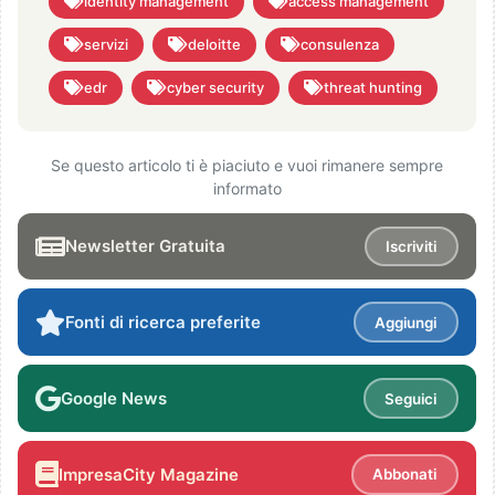
identity management
access management
servizi
deloitte
consulenza
edr
cyber security
threat hunting
Se questo articolo ti è piaciuto e vuoi rimanere sempre
informato
Newsletter Gratuita
Iscriviti
Fonti di ricerca preferite
Aggiungi
Google News
Seguici
ImpresaCity Magazine
Abbonati