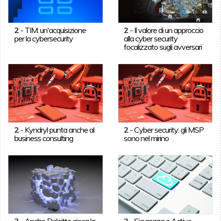
2
-
TIM: un'acquisizione
2
-
Il valore di un approccio
per la cybersecurity
alla cyber security
focalizzato sugli avversari
2
-
Kyndryl punta anche al
2
-
Cyber security: gli MSP
business consulting
sono nel mirino
2
-
Anche Deloitte gioca la
2
-
Sicurezza e Active