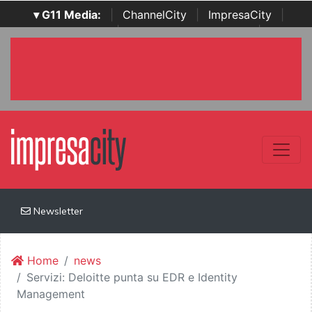
▾ G11 Media:
|
ChannelCity
|
ImpresaCity
|
SecurityOpenLab
|
Italian Channel Awards
|
Italian
Project Awards
|
Italian Security Awards
|
...
Newsletter
Home
news
Servizi: Deloitte punta su EDR e Identity
Management