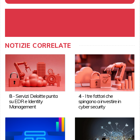
NOTIZIE CORRELATE
8
-
Servizi: Deloitte punta
4
-
I tre fattori che
su EDR e Identity
spingono a investire in
Management
cyber security