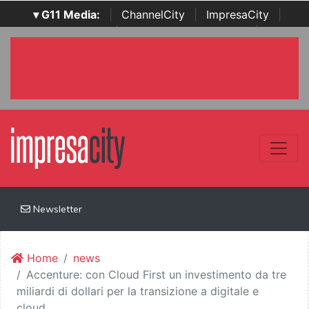
▾ G11 Media:
|
ChannelCity
|
ImpresaCity
|
SecurityOpenLab
|
Italian Channel Awards
|
Italian
Project Awards
|
Italian Security Awards
|
...
Newsletter
Home
news
Accenture: con Cloud First un investimento da tre
miliardi di dollari per la transizione a digitale e
cloud