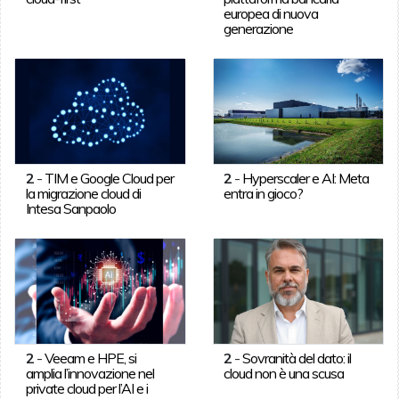
europea di nuova
generazione
2
-
TIM e Google Cloud per
2
-
Hyperscaler e AI: Meta
la migrazione cloud di
entra in gioco?
Intesa Sanpaolo
2
-
Veeam e HPE, si
2
-
Sovranità del dato: il
amplia l’innovazione nel
cloud non è una scusa
private cloud per l’AI e i