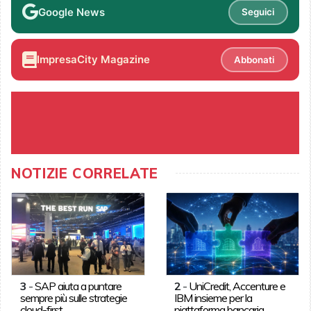
Google News
Seguici
ImpresaCity Magazine
Abbonati
NOTIZIE CORRELATE
3
-
SAP aiuta a puntare
2
-
UniCredit, Accenture e
sempre più sulle strategie
IBM insieme per la
cloud-first
piattaforma bancaria