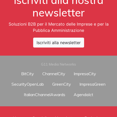
newsletter
Soluzioni B2B per il Mercato delle Imprese e per la
Pubblica Amministrazione
Iscriviti alla newsletter
G11 Media Networks
BitCity
ChannelCity
ImpresaCity
SecurityOpenLab
GreenCity
ImpresaGreen
ItalianChannelAwards
AgendaIct