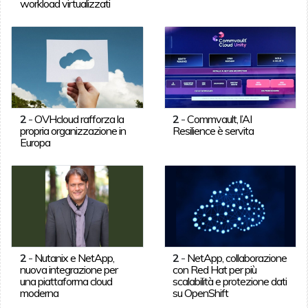
workload virtualizzati
2
-
OVHcloud rafforza la
2
-
Commvault, l’AI
propria organizzazione in
Resilience è servita
Europa
2
-
Nutanix e NetApp,
2
-
NetApp, collaborazione
nuova integrazione per
con Red Hat per più
una piattaforma cloud
scalabilità e protezione dati
moderna
su OpenShift