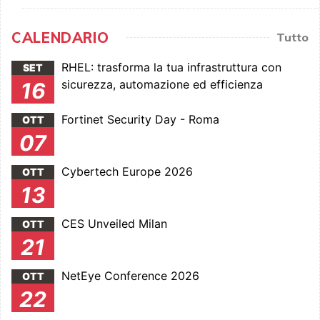
CALENDARIO
Tutto
RHEL: trasforma la tua infrastruttura con
SET
sicurezza, automazione ed efficienza
16
Fortinet Security Day - Roma
OTT
07
Cybertech Europe 2026
OTT
13
CES Unveiled Milan
OTT
21
NetEye Conference 2026
OTT
22