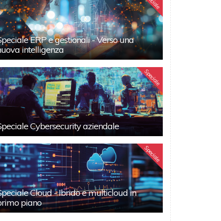
Speciale
Speciale ERP e gestionali - Verso una
nuova intelligenza
Speciale
Speciale Cybersecurity aziendale
Speciale
Speciale Cloud - Ibrido e multicloud in
primo piano