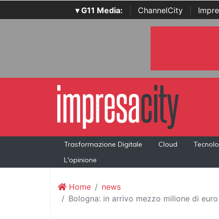
▾ G11 Media:
|
ChannelCity
|
Impre
Trasformazione Digitale
Cloud
Tecnolo
L'opinione
Home
news
Bologna: in arrivo mezzo milione di euro