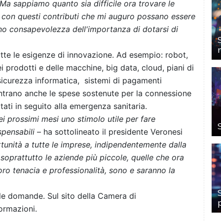
a sappiamo quanto sia difficile ora trovare le
i con questi contributi che mi auguro possano essere
nno consapevolezza dell'importanza di dotarsi di
tutte le esigenze di innovazione. Ad esempio: robot,
 prodotti e delle macchine, big data, cloud, piani di
sicurezza informatica, sistemi di pagamenti
ientrano anche le spese sostenute per la connessione
tati in seguito alla emergenza sanitaria.
i prossimi mesi uno stimolo utile per fare
spensabili
– ha sottolineato il presidente Veronesi
unità a tutte le imprese, indipendentemente dalla
oprattutto le aziende più piccole, quelle che ora
oro tenacia e professionalità, sono e saranno la
 le domande. Sul sito della Camera di
formazioni.