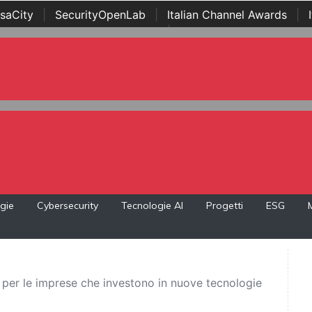
saCity
|
SecurityOpenLab
|
Italian Channel Awards
|
Awards
|
...
gie
Cybersecurity
Tecnologie AI
Progetti
ESG
 per le imprese che investono in nuove tecnologie