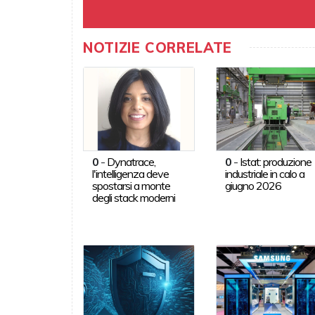
NOTIZIE CORRELATE
0
-
Dynatrace,
0
-
Istat: produzione
l'intelligenza deve
industriale in calo a
spostarsi a monte
giugno 2026
degli stack moderni