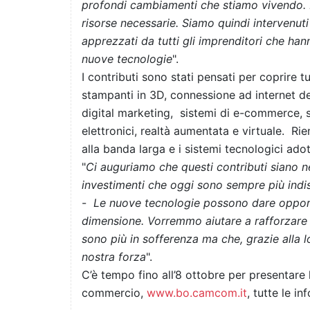
profondi cambiamenti che stiamo vivendo. M
risorse necessarie. Siamo quindi intervenut
apprezzati da tutti gli imprenditori che ha
nuove tecnologie
".
I contributi sono stati pensati per coprire 
stampanti in 3D, connessione ad internet dei
digital marketing, sistemi di e-commerce, 
elettronici, realtà aumentata e virtuale. R
alla banda larga e i sistemi tecnologici adot
"
Ci auguriamo che questi contributi siano ne
investimenti che oggi sono sempre più indi
-
Le nuove tecnologie possono dare opport
dimensione. Vorremmo aiutare a rafforzare s
sono più in sofferenza ma che, grazie alla l
nostra forza
".
C’è tempo fino all’8 ottobre per presentare
commercio,
www.bo.camcom.it
, tutte le in