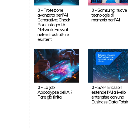
0
-
Protezione
0
-
Samsung: nuove
avanzata per l'AI
tecnologie di
Generativa: Check
memoria per l'AI
Point integra l'AI
Network Firewall
nelle infrastrutture
esistenti
0
-
La Job
0
-
SAP, Ericsson
Apocalypse dell'AI?
estende l'AI a livello
Pare già finita.
enterprise con una
Business Data Fabri