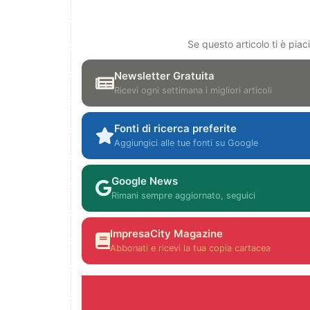
Se questo articolo ti è pia
Newsletter Gratuita
Ricevi ogni settimana i migliori articoli
Fonti di ricerca preferite
Aggiungici alle tue fonti su Google
Google News
Rimani sempre aggiornato, seguici
ImpresaCity Magazine
Abbonati e ricevi la tua copia cartacea