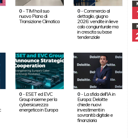
0
-
TIM ha il suo
0
-
Commercio al
nuovo Piano di
dettaglio, giugno
Transizione Climatica
2026: vendite in lieve
calo congiunturale ma
in crescita su base
tendenziale
0
-
ESET ed EVC
0
-
La sfida dell'IA in
Group insieme per la
Europa: Deloitte
cybersicurezza
chiede nuovi
c
energetica in Europa
investimenti in
sovranità digitale e
finanziaria