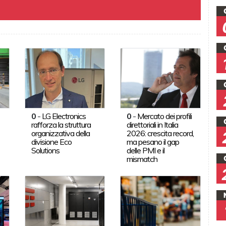
0
-
LG Electronics
0
-
Mercato dei profili
rafforza la struttura
direttoriali in Italia
organizzativa della
2026: crescita record,
divisione Eco
ma pesano il gap
Solutions
delle PMI e il
mismatch