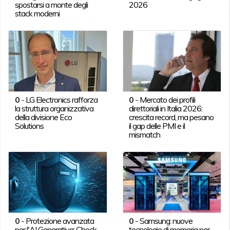
spostarsi a monte degli
2026
stack moderni
0
-
LG Electronics rafforza
0
-
Mercato dei profili
la struttura organizzativa
direttoriali in Italia 2026:
della divisione Eco
crescita record, ma pesano
Solutions
il gap delle PMI e il
mismatch
0
-
Protezione avanzata
0
-
Samsung: nuove
per l'AI Generativa: Check
tecnologie di memoria per