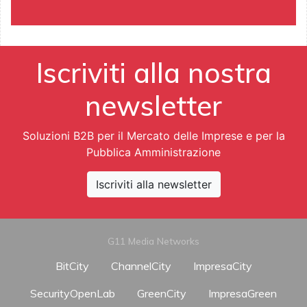
Iscriviti alla nostra
newsletter
Soluzioni B2B per il Mercato delle Imprese e per la
Pubblica Amministrazione
Iscriviti alla newsletter
G11 Media Networks
BitCity
ChannelCity
ImpresaCity
SecurityOpenLab
GreenCity
ImpresaGreen