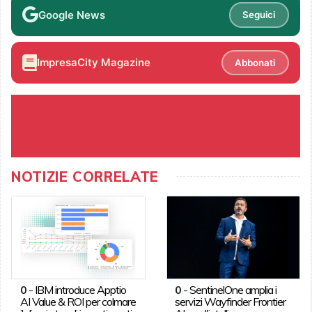
Google News
Seguici
ImpresaCity Magazine
Abbonati
NOTIZIE CORRELATE
0
-
IBM introduce Apptio
0
-
SentinelOne amplia i
AI Value & ROI per colmare
servizi Wayfinder Frontier