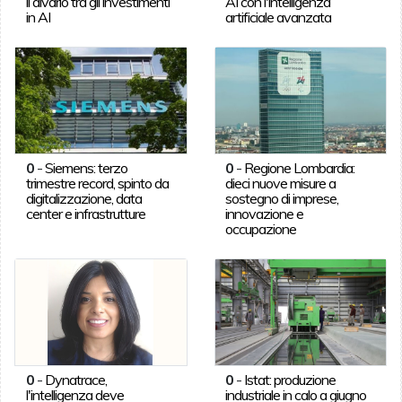
il divario tra gli investimenti
AI con l'intelligenza
in AI
artificiale avanzata
0
-
Siemens: terzo
0
-
Regione Lombardia:
trimestre record, spinto da
dieci nuove misure a
digitalizzazione, data
sostegno di imprese,
center e infrastrutture
innovazione e
occupazione
0
-
Dynatrace,
0
-
Istat: produzione
l'intelligenza deve
industriale in calo a giugno