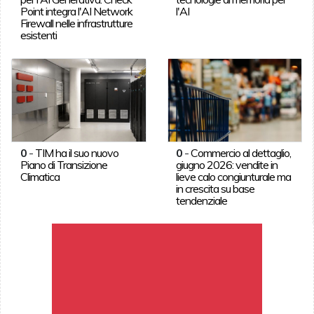
Point integra l'AI Network
l'AI
Firewall nelle infrastrutture
esistenti
0
-
TIM ha il suo nuovo
0
-
Commercio al dettaglio,
Piano di Transizione
giugno 2026: vendite in
Climatica
lieve calo congiunturale ma
in crescita su base
tendenziale