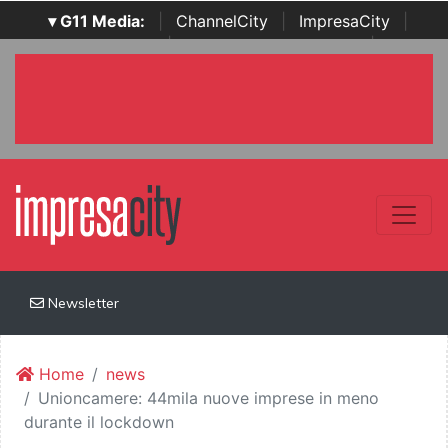
▾ G11 Media:
|
ChannelCity
|
ImpresaCity
|
SecurityOpenLab
|
Italian Channel Awards
|
Italian
Project Awards
|
Italian Security Awards
|
...
Newsletter
Home
news
Unioncamere: 44mila nuove imprese in meno
durante il lockdown