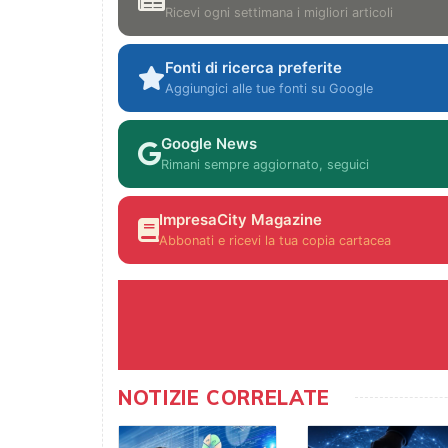
Ricevi ogni settimana i migliori articoli
Fonti di ricerca preferite
Aggiungici alle tue fonti su Google
Google News
Rimani sempre aggiornato, seguici
ImpresaCity Magazine
Abbonati e ricevi la tua copia cartacea
NOTIZIE CORRELATE