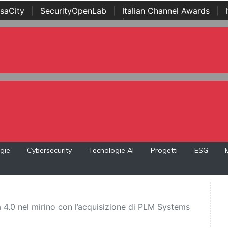
saCity
|
SecurityOpenLab
|
Italian Channel Awards
|
Awards
|
...
gie
Cybersecurity
Tecnologie AI
Progetti
ESG
a 4.0 nel mirino con l’acquisizione di PLM Systems