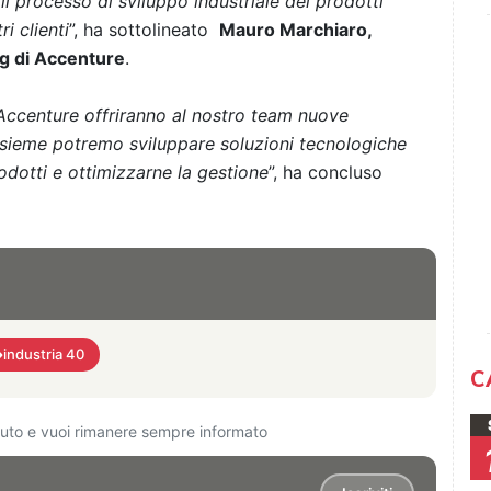
 processo di sviluppo industriale dei prodotti
i clienti
”, ha sottolineato
Mauro Marchiaro,
g di Accenture
.
i Accenture offriranno al nostro team nuove
nsieme potremo sviluppare soluzioni tecnologiche
prodotti e ottimizzarne la gestione
”, ha concluso
industria 40
C
ciuto e vuoi rimanere sempre informato