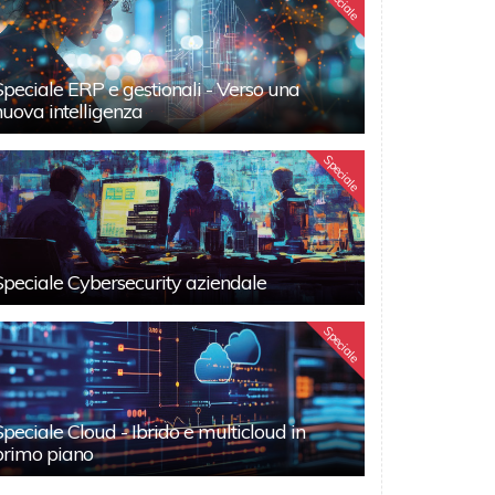
Speciale
Speciale ERP e gestionali - Verso una
nuova intelligenza
Speciale
Speciale Cybersecurity aziendale
Speciale
Speciale Cloud - Ibrido e multicloud in
primo piano