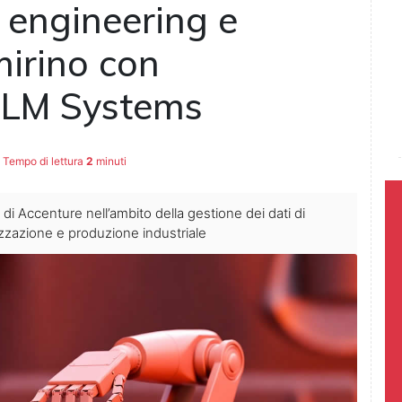
l engineering e
mirino con
 PLM Systems
Tempo di lettura
2
minuti
y di Accenture nell’ambito della gestione dei dati di
izzazione e produzione industriale