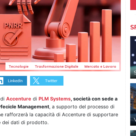
S
Tecnologie
Trasformazione Digitale
Mercato e Lavoro
 di
Accenture
di
PLM Systems
, società con sede a
 Lyfecicle Management
, a supporto del processo di
ione rafforzerà la capacità di Accenture di supportare
ce dei dati di prodotto.