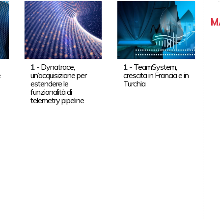
M
1
-
Dynatrace,
1
-
TeamSystem,
e
un’acquisizione per
crescita in Francia e in
estendere le
Turchia
funzionalità di
telemetry pipeline