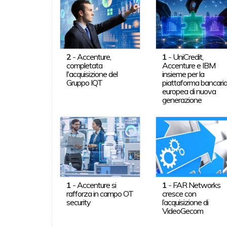
2
-
Accenture,
1
-
UniCredit,
completata
Accenture e IBM
l'acquisizione del
insieme per la
Gruppo IQT
piattaforma bancari
europea di nuova
generazione
1
-
Accenture si
1
-
FAR Networks
rafforza in campo OT
cresce con
security
l’acquisizione di
VideoGecom