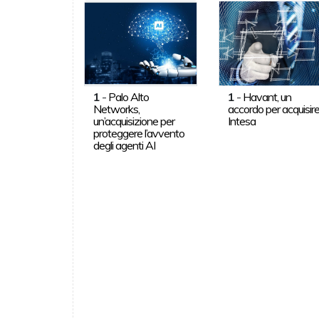
1
-
Palo Alto
1
-
Havant, un
Networks,
accordo per acquisir
un’acquisizione per
Intesa
proteggere l’avvento
degli agenti AI