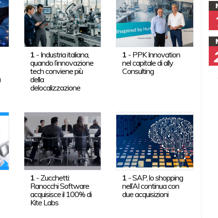
1
-
Industria italiana,
1
-
PPK Innovation
quando l’innovazione
nel capitale di ally
tech conviene più
Consulting
a
della
delocalizzazione
1
-
Zucchetti:
1
-
SAP, lo shopping
Ranocchi Software
nell’AI continua con
acquisisce il 100% di
due acquisizioni
Kite Labs