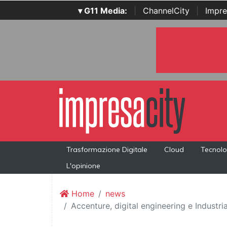
▾ G11 Media:
|
ChannelCity
|
Impre
Trasformazione Digitale
Cloud
Tecnolo
L'opinione
Home
news
Accenture, digital engineering e Industri