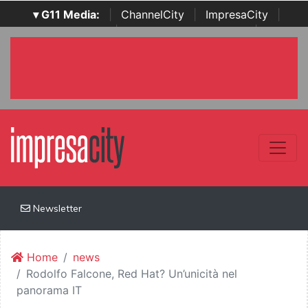
▾ G11 Media:
|
ChannelCity
|
ImpresaCity
|
SecurityOpenLab
|
Italian Channel Awards
|
Italian
Project Awards
|
Italian Security Awards
|
...
Newsletter
Home
news
Rodolfo Falcone, Red Hat? Un’unicità nel
panorama IT