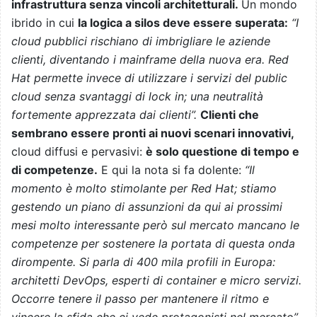
infrastruttura senza vincoli architetturali
.
Un mondo
ibrido in cui
la logica a silos deve essere superata
:
“I
cloud pubblici rischiano di imbrigliare le aziende
clienti, diventando i mainframe della nuova era. Red
Hat permette invece di utilizzare i servizi del public
cloud senza svantaggi di lock in; una neutralità
fortemente apprezzata dai clienti”
.
Clienti che
sembrano essere pronti ai nuovi scenari innovativi,
cloud diffusi e pervasivi:
è solo questione di tempo e
di competenze.
E qui la nota si fa dolente:
“Il
momento è molto stimolante per Red Hat; stiamo
gestendo un piano di assunzioni da qui ai prossimi
mesi molto interessante però sul mercato mancano le
competenze per sostenere la portata di questa onda
dirompente. Si parla di 400 mila profili in Europa:
architetti DevOps, esperti di container e micro servizi.
Occorre tenere il passo per mantenere il ritmo e
vincere la sfida che ci vede protagonisti nel mercato”,