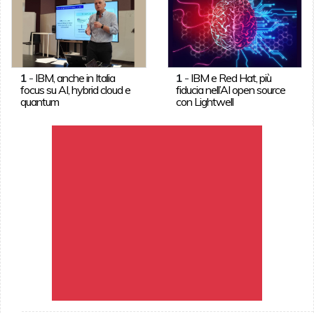
1
-
IBM, anche in Italia
1
-
IBM e Red Hat, più
focus su AI, hybrid cloud e
fiducia nell’AI open source
quantum
con Lightwell