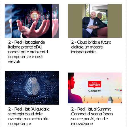
2
-
Red Hat: aziende
2
-
Cloud ibrido e futuro
italiane pronte all’AI,
digitale: un motore
nonostante problemi di
indispensabile
competenze e costi
elevati
2
-
Red Hat: l’AI guida la
2
-
Red Hat, al Summit
strategia cloud delle
Connect di scena l’open
aziende, ma occhio alle
source per AI, cloud e
competenze
innovazione