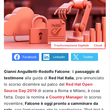
Trasformazione Digitale
Cloud
Gianni Anguilletti-Rodolfo Falcone
: il
passaggio di
testimone
alla guida di
Red Hat Italia
, pre-annunciato
lo scorso dicembre sul palco del
Red Hat Open
Source Day 2019
di scena a Roma e Milano, è cosa
fatta. Dopo la nomina a
Country Manager
lo scorso
novembre,
Falcone è oggi pronto a camminare da
solo,
con l’entusiasmo che lo caratterizza:
“Red Hat è