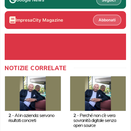
ImpresaCity Magazine
Abbonati
NOTIZIE CORRELATE
2
-
AI in azienda: servono
2
-
Perché non c’è vera
risultati concreti
sovranità digitale senza
open source