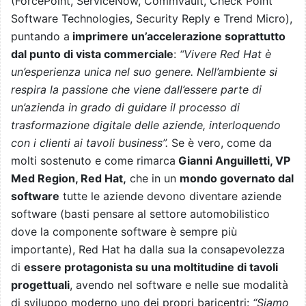
(
ForcePoint, ServiceNow, Commvault, Check Point
Software Technologies, Security Reply e Trend Micro
),
puntando a
imprimere un’accelerazione soprattutto
dal punto di vista commerciale
:
“Vivere Red Hat è
un’esperienza unica nel suo genere. Nell’ambiente si
respira la passione che viene dall’essere parte di
un’azienda in grado di guidare il processo di
trasformazione digitale delle aziende, interloquendo
con i clienti ai tavoli business”.
Se è vero, come da
molti sostenuto e come rimarca
Gianni Anguilletti, VP
Med Region, Red Hat,
che in un
mondo governato dal
software
tutte le aziende devono diventare aziende
software (basti pensare al settore automobilistico
dove la componente software è sempre più
importante), Red Hat ha dalla sua la consapevolezza
di
essere protagonista su una moltitudine di tavoli
progettuali
, avendo nel software e nelle sue modalità
di sviluppo moderno uno dei propri baricentri:
“Siamo