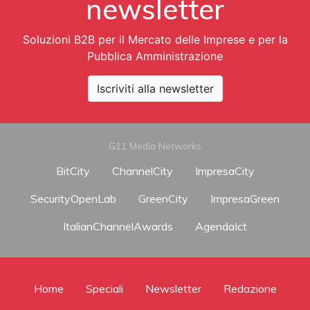
newsletter
Soluzioni B2B per il Mercato delle Imprese e per la
Pubblica Amministrazione
Iscriviti alla newsletter
G11 Media Networks
BitCity
ChannelCity
ImpresaCity
SecurityOpenLab
GreenCity
ImpresaGreen
ItalianChannelAwards
AgendaIct
Home
Speciali
Newsletter
Redazione