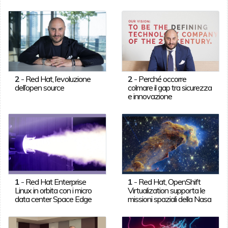
2
-
Red Hat, l’evoluzione
2
-
Perché occorre
dell’open source
colmare il gap tra sicurezza
e innovazione
1
-
Red Hat Enterprise
1
-
Red Hat, OpenShift
Linux in orbita con i micro
Virtualization supporta le
data center Space Edge
missioni spaziali della Nasa