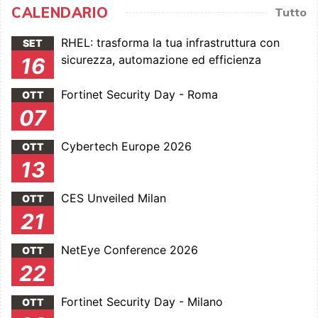
CALENDARIO
Tutto
RHEL: trasforma la tua infrastruttura con
SET
sicurezza, automazione ed efficienza
16
Fortinet Security Day - Roma
OTT
07
Cybertech Europe 2026
OTT
13
CES Unveiled Milan
OTT
21
NetEye Conference 2026
OTT
22
Fortinet Security Day - Milano
OTT