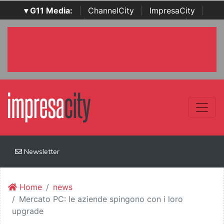
▾ G11 Media:
|
ChannelCity
|
ImpresaCity
|
SecurityOpenLab
|
Italian Channel Awards
|
Italian
Project Awards
|
Italian Security Awards
|
...
Newsletter
Home
news
Mercato PC: le aziende spingono con i loro
upgrade