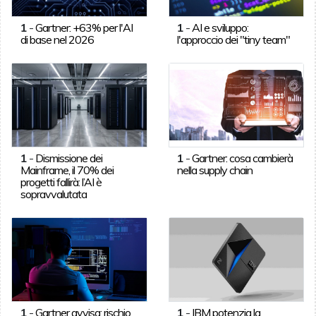
1
-
Gartner: +63% per l'AI
1
-
AI e sviluppo:
di base nel 2026
l'approccio dei "tiny team"
1
-
Dismissione dei
1
-
Gartner: cosa cambierà
Mainframe, il 70% dei
nella supply chain
progetti fallirà: l’AI è
sopravvalutata
1
-
Gartner avvisa: rischio
1
-
IBM potenzia la