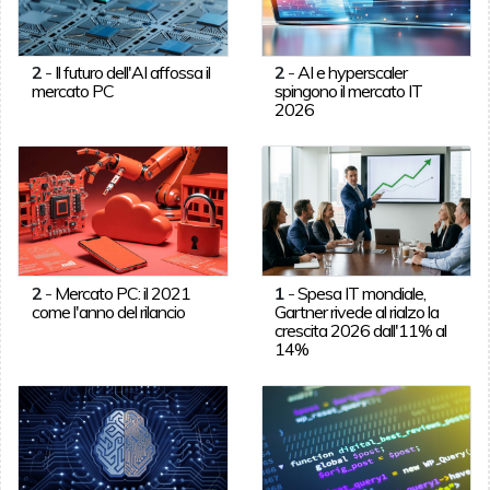
2
-
Il futuro dell'AI affossa il
2
-
AI e hyperscaler
mercato PC
spingono il mercato IT
2026
2
-
Mercato PC: il 2021
1
-
Spesa IT mondiale,
come l'anno del rilancio
Gartner rivede al rialzo la
crescita 2026 dall'11% al
14%