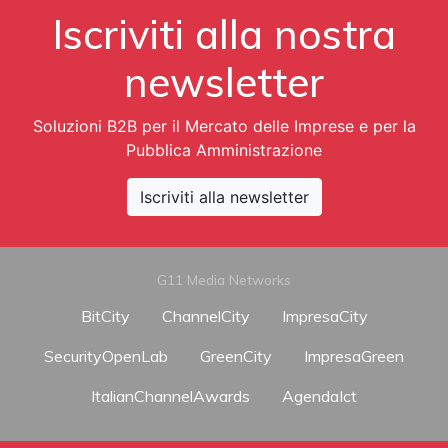
Iscriviti alla nostra
newsletter
Soluzioni B2B per il Mercato delle Imprese e per la
Pubblica Amministrazione
Iscriviti alla newsletter
G11 Media Networks
BitCity
ChannelCity
ImpresaCity
SecurityOpenLab
GreenCity
ImpresaGreen
ItalianChannelAwards
AgendaIct