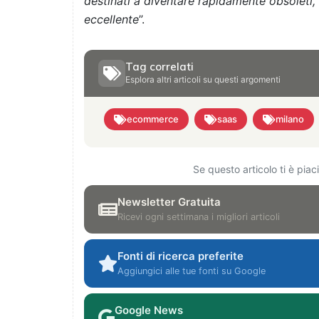
destinati a diventare rapidamente obsoleti, 
eccellente
”.
Tag correlati
Esplora altri articoli su questi argomenti
ecommerce
saas
milano
Se questo articolo ti è pia
Newsletter Gratuita
Ricevi ogni settimana i migliori articoli
Fonti di ricerca preferite
Aggiungici alle tue fonti su Google
Google News