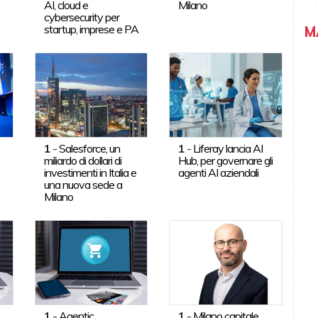
AI, cloud e
Milano
cybersecurity per
startup, imprese e PA
M
1
-
Salesforce, un
1
-
Liferay lancia AI
miliardo di dollari di
Hub, per governare gli
investimenti in Italia e
agenti AI aziendali
una nuova sede a
Milano
1
-
Agentic
1
-
Milano capitale