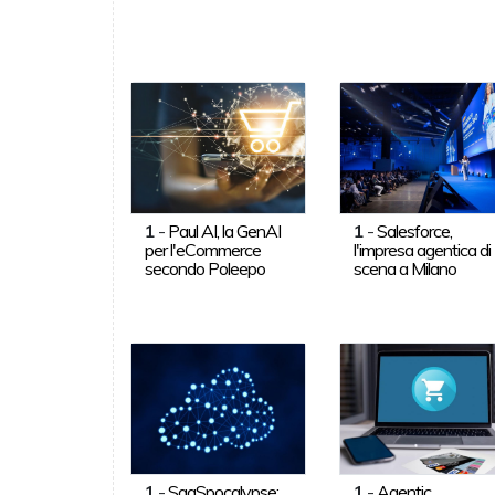
1
-
Paul AI, la GenAI
1
-
Salesforce,
per l'eCommerce
l'impresa agentica di
secondo Poleepo
scena a Milano
1
-
SaaSpocalypse:
1
-
Agentic