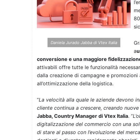
l’
me
80
si
Gr
Daniela Jurado Jabba di Vtex Italia
a
u
conversione e una maggiore fidelizzazion
attivabili offre tutte le funzionalità necess
dalla creazione di campagne e promozioni all
all’ottimizzazione della logistica.
“
La velocità alla quale le aziende devono i
cliente continua a crescere, creando nuove s
Jabba, Country Manager di Vtex Italia
. “
L’o
digitalizzazione del commercio con una so
di stare al passo con l’evoluzione del merca