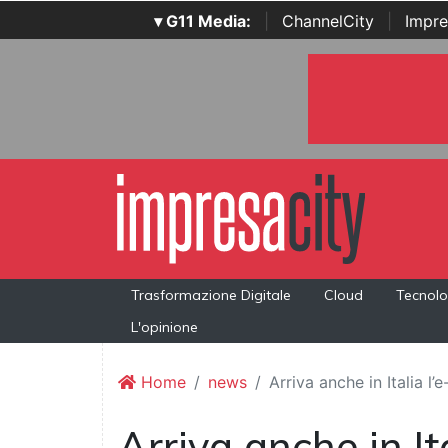
▾ G11 Media:
|
ChannelCity
|
Impre
Trasformazione Digitale
Cloud
Tecnolo
L'opinione
Home
news
Arriva anche in Italia l
Arriva anche in I