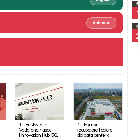
Abbonati
1
-
Fastweb +
1
-
Equinix,
Vodafone, nasce
recuperare il calore
l’Innovation Hub: 5G,
dai data center a