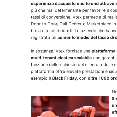
esperienza d’acquisto end to end attraverso tu
più che mai determinante per favorire il co
tassi di conversione. Vtex permette di reali
Door to Door, Call Center e Marketplace in u
brevi e a costi ridotti. Le aziende che hann
registrato un
aumento medio del tasso di c
In sostanza, Vtex fornisce una
piattaforma
multi-tenant elastica scalabile
che garantis
funzione delle richieste del cliente o dell
piattaforma offre elevate prestazioni e si
esempio il
Black Friday
, con
oltre
1000 ord
No
Sm
un
ef