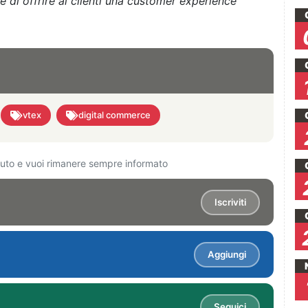
e di offrire ai clienti una customer experience
vtex
digital commerce
ciuto e vuoi rimanere sempre informato
Iscriviti
Aggiungi
Seguici