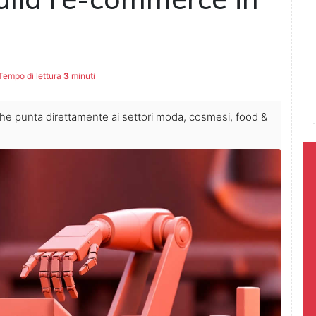
empo di lettura
3
minuti
he punta direttamente ai settori moda, cosmesi, food &