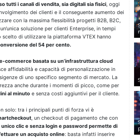
tti i canali di vendita, sia digitali sia fisici
, oggi
involgimento dei clienti e il conseguente aumento dei
zzare con la massima flessibilità progetti B2B, B2C,
n’unica soluzione per clienti Enterprise, in tempi
o scelto di utilizzare la piattaforma VTEX hanno
onversione del 54 per cento.
 e-commerce basata su un’infrastruttura cloud
ce affidabilità e capacità di personalizzazione in
e esigenze di uno specifico segmento di mercato. La
curezza anche durante i momenti di picco, come per
ini al minuto
e senza costi aggiuntivi per il cliente.
n solo: tra i principali punti di forza vi è
artcheckout
, un checkout di pagamento che con
 unico clic e senza login e password permette di
fettuare un acquisto online
: basta infatti inserire