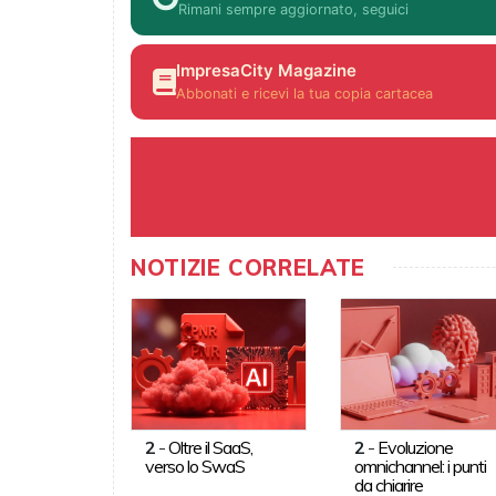
Rimani sempre aggiornato, seguici
ImpresaCity Magazine
Abbonati e ricevi la tua copia cartacea
NOTIZIE CORRELATE
2
-
Oltre il SaaS,
2
-
Evoluzione
verso lo SwaS
omnichannel: i punti
da chiarire