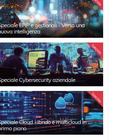
Speciale
Speciale ERP e gestionali - Verso una
nuova intelligenza
Speciale
Speciale Cybersecurity aziendale
Speciale
Speciale Cloud - Ibrido e multicloud in
primo piano