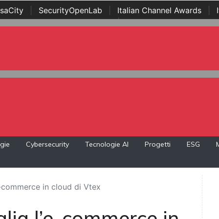
saCity
|
SecurityOpenLab
|
Italian Channel Awards
|
Awards
|
...
gie
Cybersecurity
Tecnologie AI
Progetti
ESG
’e-commerce in cloud di Vtex
talia l’e-commerce in