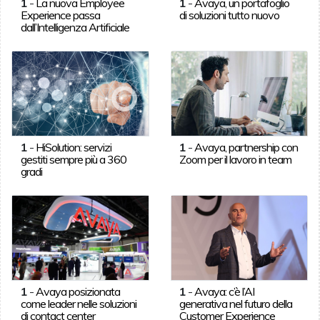
1
-
La nuova Employee
1
-
Avaya, un portafoglio
Experience passa
di soluzioni tutto nuovo
dall’Intelligenza Artificiale
1
-
HiSolution: servizi
1
-
Avaya, partnership con
gestiti sempre più a 360
Zoom per il lavoro in team
gradi
1
-
Avaya posizionata
1
-
Avaya: c’è l’AI
come leader nelle soluzioni
generativa nel futuro della
di contact center
Customer Experience