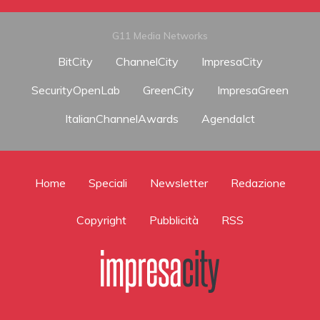
G11 Media Networks
BitCity
ChannelCity
ImpresaCity
SecurityOpenLab
GreenCity
ImpresaGreen
ItalianChannelAwards
AgendaIct
Home
Speciali
Newsletter
Redazione
Copyright
Pubblicità
RSS