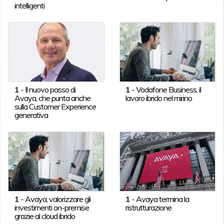
intelligenti
1
-
Il nuovo passo di
1
-
Vodafone Business, il
Avaya, che punta anche
lavoro ibrido nel mirino
sulla Customer Experience
generativa
1
-
Avaya, valorizzare gli
1
-
Avaya termina la
investimenti on-premise
ristrutturazione
grazie al cloud ibrido