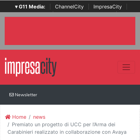
▾ G11 Media:
|
ChannelCity
|
ImpresaCity
|
SecurityOpenLab
|
Italian Channel Awards
|
Italian
Project Awards
|
Italian Security Awards
|
...
Newsletter
Home
news
Premiato un progetto di UCC per l’Arma dei
Carabinieri realizzato in collaborazione con Avaya