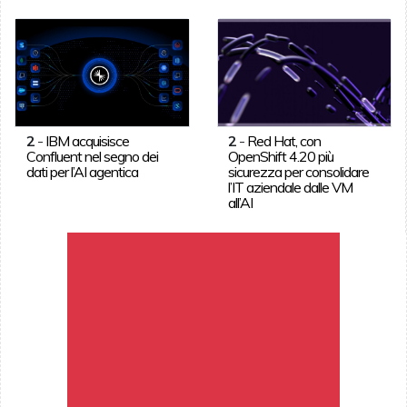
2
-
IBM acquisisce
2
-
Red Hat, con
Confluent nel segno dei
OpenShift 4.20 più
dati per l’AI agentica
sicurezza per consolidare
l’IT aziendale dalle VM
all’AI