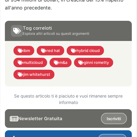
all'anno precedente.
Tag correlati
Esplora altri articoli su questi argomenti
ibm
red hat
hybrid cloud
multicloud
m&a
ginni rometty
jim whitehurst
Se questo articolo ti è piaciuto e vuoi rimanere sempre
informato
Newsletter Gratuita
Iscriviti