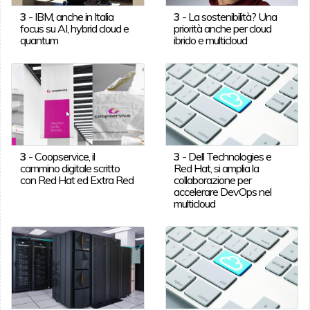
3
-
IBM, anche in Italia
3
-
La sostenibilità? Una
focus su AI, hybrid cloud e
priorità anche per cloud
quantum
ibrido e multicloud
3
-
Coopservice, il
3
-
Dell Technologies e
cammino digitale scritto
Red Hat, si amplia la
con Red Hat ed Extra Red
collaborazione per
accelerare DevOps nel
multicloud