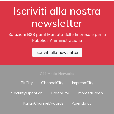
Iscriviti alla nostra
newsletter
Soluzioni B2B per il Mercato delle Imprese e per la
Pubblica Amministrazione
Iscriviti alla newsletter
G11 Media Networks
BitCity
ChannelCity
ImpresaCity
SecurityOpenLab
GreenCity
ImpresaGreen
ItalianChannelAwards
AgendaIct