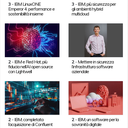
3
-
IBM LinuxONE
3
-
IBM, più sicurezza per
Emperor 4: performance e
gli ambienti hybrid
sostenibilità insieme
multicloud
2
-
IBM e Red Hat, più
2
-
Mettere in sicurezza
fiducia nell’AI open source
l’infrastruttura software
con Lightwell
aziendale
2
-
IBM, completata
2
-
IBM, un software per la
l’acquisizione di Confluent
sovranità digitale