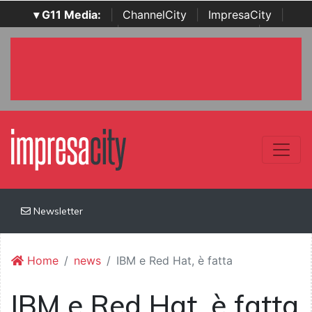
▾ G11 Media:
|
ChannelCity
|
ImpresaCity
|
SecurityOpenLab
|
Italian Channel Awards
|
Italian
Project Awards
|
Italian Security Awards
|
...
Newsletter
Home
news
IBM e Red Hat, è fatta
IBM e Red Hat, è fatta