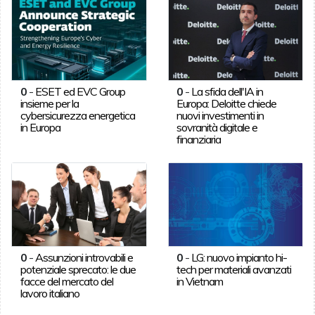
0
-
ESET ed EVC Group
0
-
La sfida dell'IA in
insieme per la
Europa: Deloitte chiede
cybersicurezza energetica
nuovi investimenti in
in Europa
sovranità digitale e
finanziaria
0
-
Assunzioni introvabili e
0
-
LG: nuovo impianto hi-
potenziale sprecato: le due
tech per materiali avanzati
facce del mercato del
in Vietnam
lavoro italiano