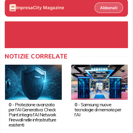
ImpresaCity Magazine
Abbonati
NOTIZIE CORRELATE
0
-
Protezione avanzata
0
-
Samsung: nuove
per l'AI Generativa: Check
tecnologie di memoria per
Point integra l'AI Network
l'AI
Firewall nelle infrastrutture
esistenti