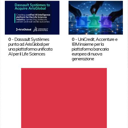
0
-
Dassault Systèmes
0
-
UniCredit, Accenture e
punta ad ArisGlobal per
IBM insieme per la
una piattaforma unificata
piattaforma bancaria
AI per il Life Sciences
europea di nuova
generazione