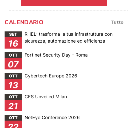
CALENDARIO
Tutto
RHEL: trasforma la tua infrastruttura con
SET
sicurezza, automazione ed efficienza
16
Fortinet Security Day - Roma
OTT
07
Cybertech Europe 2026
OTT
13
CES Unveiled Milan
OTT
21
NetEye Conference 2026
OTT
22