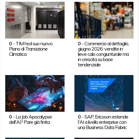
0
-
TIM ha il suo nuovo
0
-
Commercio al dettaglio,
Piano di Transizione
giugno 2026: vendite in
Climatica
lieve calo congiunturale ma
in crescita su base
tendenziale
0
-
La Job Apocalypse
0
-
SAP, Ericsson estende
dell'AI? Pare già finita.
l'AI a livello enterprise con
una Business Data Fabric