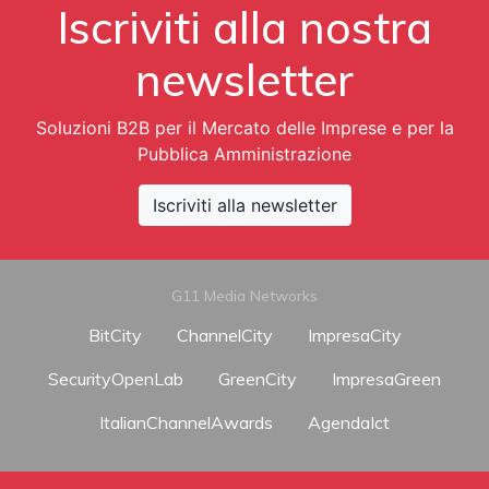
Iscriviti alla nostra
newsletter
Soluzioni B2B per il Mercato delle Imprese e per la
Pubblica Amministrazione
Iscriviti alla newsletter
G11 Media Networks
BitCity
ChannelCity
ImpresaCity
SecurityOpenLab
GreenCity
ImpresaGreen
ItalianChannelAwards
AgendaIct