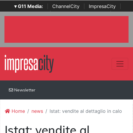
▾ G11 Media:
|
ChannelCity
|
ImpresaCity
|
SecurityOpenLab
|
Italian Channel Awards
|
Italian
Project Awards
|
Italian Security Awards
|
...
Newsletter
Home
news
Istat: vendite al dettaglio in calo
Istat: vendite al