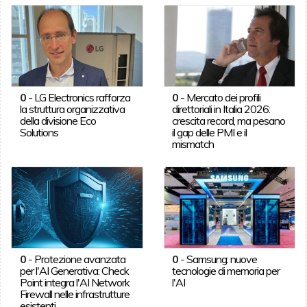
0
-
LG Electronics rafforza
0
-
Mercato dei profili
la struttura organizzativa
direttoriali in Italia 2026:
della divisione Eco
crescita record, ma pesano
Solutions
il gap delle PMI e il
mismatch
0
-
Protezione avanzata
0
-
Samsung: nuove
per l'AI Generativa: Check
tecnologie di memoria per
Point integra l'AI Network
l'AI
Firewall nelle infrastrutture
esistenti