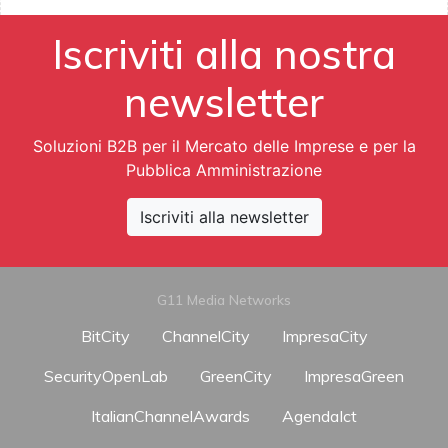
Iscriviti alla nostra
newsletter
Soluzioni B2B per il Mercato delle Imprese e per la
Pubblica Amministrazione
Iscriviti alla newsletter
G11 Media Networks
BitCity
ChannelCity
ImpresaCity
SecurityOpenLab
GreenCity
ImpresaGreen
ItalianChannelAwards
AgendaIct