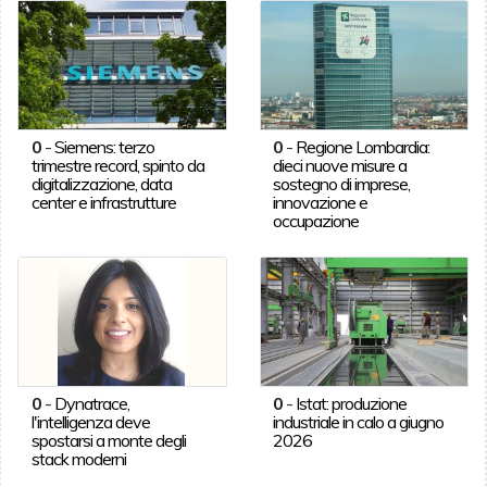
0
-
Siemens: terzo
0
-
Regione Lombardia:
trimestre record, spinto da
dieci nuove misure a
digitalizzazione, data
sostegno di imprese,
center e infrastrutture
innovazione e
occupazione
0
-
Dynatrace,
0
-
Istat: produzione
l'intelligenza deve
industriale in calo a giugno
spostarsi a monte degli
2026
stack moderni