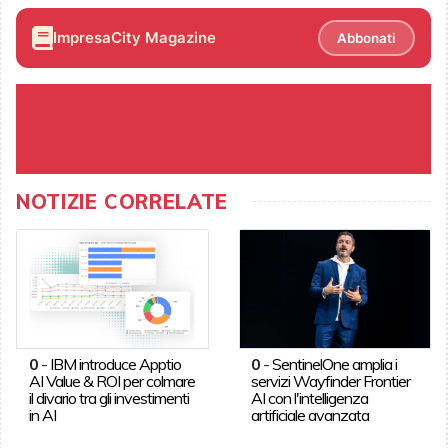
ImpresaCity Magazine
Abbonati
NOTIZIE CORRELATE
0
-
IBM introduce Apptio
0
-
SentinelOne amplia i
AI Value & ROI per colmare
servizi Wayfinder Frontier
il divario tra gli investimenti
AI con l'intelligenza
in AI
artificiale avanzata