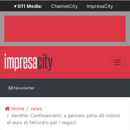
▾ G11 Media:
|
ChannelCity
|
ImpresaCity
|
SecurityOpenLab
|
Italian Channel Awards
|
Italian
Project Awards
|
Italian Security Awards
|
...
Newsletter
Home
news
Vendite: Confesercenti, a gennaio persi 40 milioni
di euro di fatturato per i negozi