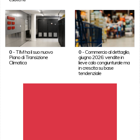
0
-
TIM ha il suo nuovo
0
-
Commercio al dettaglio,
Piano di Transizione
giugno 2026: vendite in
Climatica
lieve calo congiunturale ma
in crescita su base
tendenziale