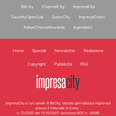
BitCity
ChannelCity
ImpresaCity
SecurityOpenLab
GreenCity
ImpresaGreen
ItalianChannelAwards
AgendaIct
Home
Speciali
Newsletter
Redazione
Copyright
Pubblicità
RSS
ImpresaCity e' un canale di BitCity, testata giornalistica registrata
presso il tribunale di Como ,
n. 21/2007 del 11/10/2007- Iscrizione ROC n. 15698