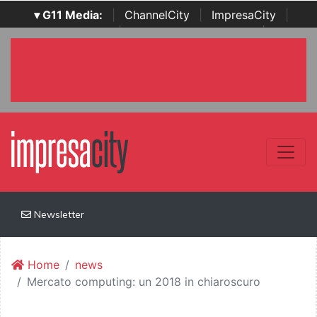
▾ G11 Media:
|
ChannelCity
|
ImpresaCity
|
SecurityOpenLab
|
Italian Channel Awards
|
Italian
Project Awards
|
Italian Security Awards
|
...
Newsletter
Home
news
Mercato computing: un 2018 in chiaroscuro