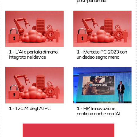
post-pandemia
1
-
L'AI a portata di mano:
1
-
Mercato PC: 2023 con
integrata nei device
un deciso segno meno
1
-
Il 2024 degli AI PC
1
-
HP, l’innovazione
continua anche con l’AI