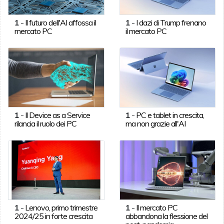
1
-
Il futuro dell'AI affossa il
1
-
I dazi di Trump frenano
mercato PC
il mercato PC
1
-
Il Device as a Service
1
-
PC e tablet in crescita,
rilancia il ruolo dei PC
ma non grazie all'AI
1
-
Lenovo, primo trimestre
1
-
Il mercato PC
2024/25 in forte crescita
abbandona la flessione del