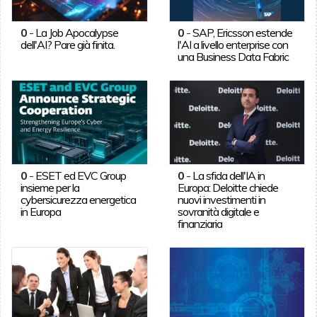
0
-
La Job Apocalypse
0
-
SAP, Ericsson estende
dell'AI? Pare già finita.
l'AI a livello enterprise con
una Business Data Fabric
0
-
ESET ed EVC Group
0
-
La sfida dell'IA in
insieme per la
Europa: Deloitte chiede
cybersicurezza energetica
nuovi investimenti in
in Europa
sovranità digitale e
finanziaria