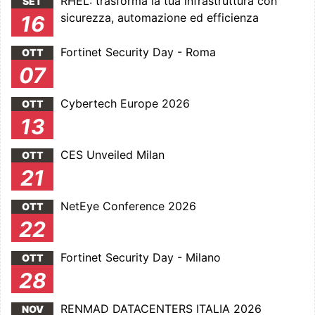
RHEL: trasforma la tua infrastruttura con
SET
sicurezza, automazione ed efficienza
16
Fortinet Security Day - Roma
OTT
07
Cybertech Europe 2026
OTT
13
CES Unveiled Milan
OTT
21
NetEye Conference 2026
OTT
22
Fortinet Security Day - Milano
OTT
28
RENMAD DATACENTERS ITALIA 2026
NOV