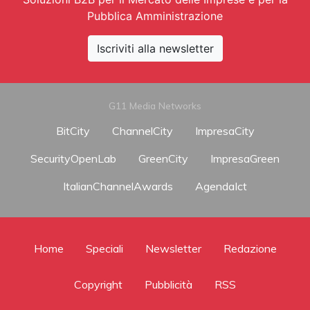
Pubblica Amministrazione
Iscriviti alla newsletter
G11 Media Networks
BitCity
ChannelCity
ImpresaCity
SecurityOpenLab
GreenCity
ImpresaGreen
ItalianChannelAwards
AgendaIct
Home
Speciali
Newsletter
Redazione
Copyright
Pubblicità
RSS