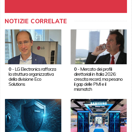
NOTIZIE CORRELATE
0
-
LG Electronics rafforza
0
-
Mercato dei profili
la struttura organizzativa
direttoriali in Italia 2026:
della divisione Eco
crescita record, ma pesano
Solutions
il gap delle PMI e il
mismatch