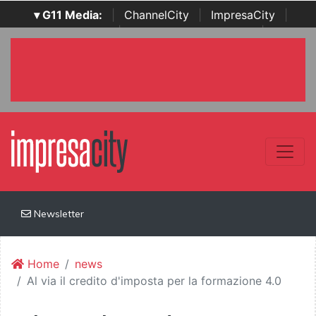
▾ G11 Media:
|
ChannelCity
|
ImpresaCity
|
SecurityOpenLab
|
Italian Channel Awards
|
Italian
Project Awards
|
Italian Security Awards
|
...
Newsletter
Home
news
Al via il credito d'imposta per la formazione 4.0