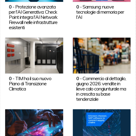
0
-
Protezione avanzata
0
-
Samsung: nuove
per l'AI Generativa: Check
tecnologie di memoria per
Point integra l'AI Network
l'AI
Firewall nelle infrastrutture
esistenti
0
-
TIM ha il suo nuovo
0
-
Commercio al dettaglio,
Piano di Transizione
giugno 2026: vendite in
Climatica
lieve calo congiunturale ma
in crescita su base
tendenziale