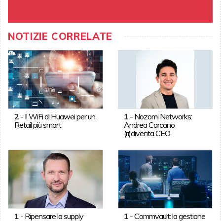
NOTIZIE CORRELATE
2
-
Il WiFi di Huawei per un
1
-
Nozomi Networks:
Retail più smart
Andrea Carcano
(ri)diventa CEO
1
-
Ripensare la supply
1
-
Commvault: la gestione