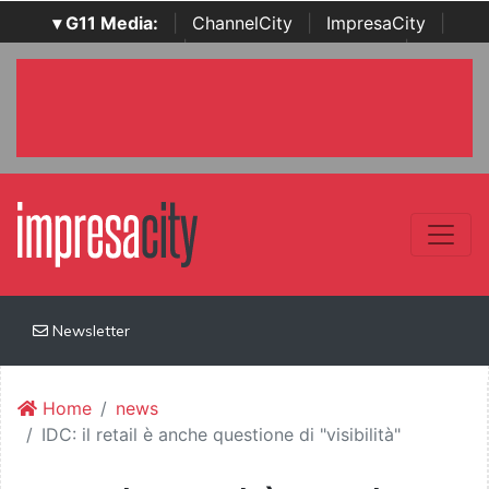
▾ G11 Media:
|
ChannelCity
|
ImpresaCity
|
SecurityOpenLab
|
Italian Channel Awards
|
Italian
Project Awards
|
Italian Security Awards
|
...
Newsletter
Home
news
IDC: il retail è anche questione di "visibilità"