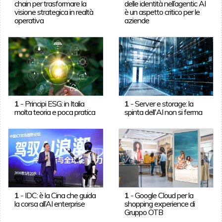
chain per trasformare la
delle identità nell’agentic AI
visione strategica in realtà
è un aspetto critico per le
operativa
aziende
1
-
Principi ESG: in Italia
1
-
Server e storage: la
molta teoria e poca pratica
spinta dell'AI non si ferma
1
-
IDC: è la Cina che guida
1
-
Google Cloud per la
la corsa all’AI enterprise
shopping experience di
Gruppo OTB