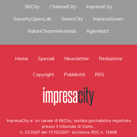
BitCity
ChannelCity
ImpresaCity
SecurityOpenLab
GreenCity
ImpresaGreen
ItalianChannelAwards
AgendaIct
Home
Speciali
Newsletter
Redazione
Copyright
Pubblicità
RSS
ImpresaCity e' un canale di BitCity, testata giornalistica registrata
presso il tribunale di Como ,
n. 21/2007 del 11/10/2007- Iscrizione ROC n. 15698