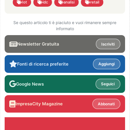
Iot
idc
analisi
retail
Se questo articolo ti è piaciuto e vuoi rimanere sempre
informato
Newsletter Gratuita
Iscriviti
Fonti di ricerca preferite
Aggiungi
Google News
Seguici
ImpresaCity Magazine
Abbonati