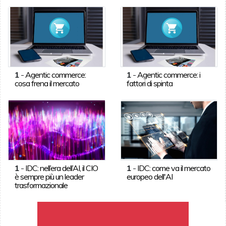
1
-
Agentic commerce:
1
-
Agentic commerce: i
cosa frena il mercato
fattori di spinta
1
-
IDC: nell’era dell’AI, il CIO
1
-
IDC: come va il mercato
è sempre più un leader
europeo dell'AI
trasformazionale