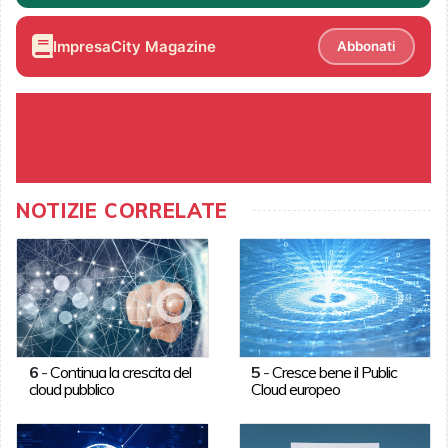
ImpresaCity Magazine
Abbonati
NOTIZIE CORRELATE
6
-
Continua la crescita del
5
-
Cresce bene il Public
cloud pubblico
Cloud europeo