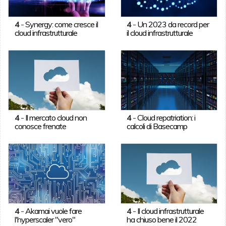
4
-
Synergy: come cresce il
4
-
Un 2023 da record per
cloud infrastrutturale
il cloud infrastrutturale
4
-
Il mercato cloud non
4
-
Cloud repatriation: i
conosce frenate
calcoli di Basecamp
4
-
Akamai vuole fare
4
-
Il cloud infrastrutturale
l'hyperscaler "vero"
ha chiuso bene il 2022