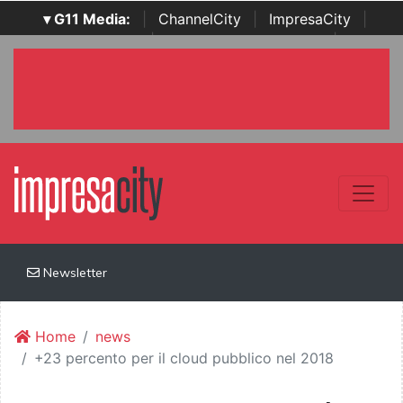
▾ G11 Media:
|
ChannelCity
|
ImpresaCity
|
SecurityOpenLab
|
Italian Channel Awards
|
Italian
Project Awards
|
Italian Security Awards
|
...
Newsletter
Home
news
+23 percento per il cloud pubblico nel 2018