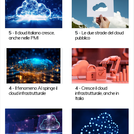
5
-
Il cloud italiano cresce,
5
-
Le due strade del cloud
anche nelle PMI
pubblico
4
-
Il fenomeno AI spinge il
4
-
Cresce il cloud
cloud infrastrutturale
infrastrutturale, anche in
Italia