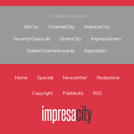
G11 Media Networks
BitCity
ChannelCity
ImpresaCity
SecurityOpenLab
GreenCity
ImpresaGreen
ItalianChannelAwards
AgendaIct
Home
Speciali
Newsletter
Redazione
Copyright
Pubblicità
RSS