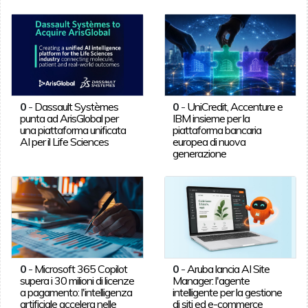
0
-
Dassault Systèmes
0
-
UniCredit, Accenture e
punta ad ArisGlobal per
IBM insieme per la
una piattaforma unificata
piattaforma bancaria
AI per il Life Sciences
europea di nuova
generazione
0
-
Microsoft 365 Copilot
0
-
Aruba lancia AI Site
supera i 30 milioni di licenze
Manager: l'agente
a pagamento: l'intelligenza
intelligente per la gestione
artificiale accelera nelle
di siti ed e-commerce