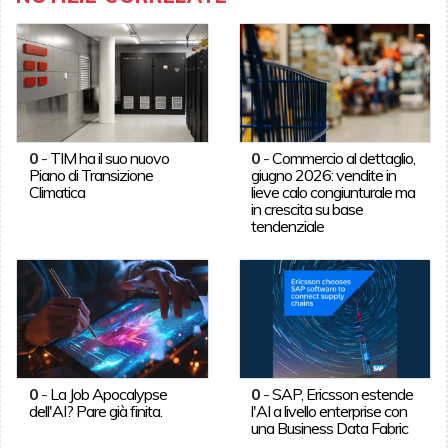
0
-
TIM ha il suo nuovo
0
-
Commercio al dettaglio,
Piano di Transizione
giugno 2026: vendite in
Climatica
lieve calo congiunturale ma
in crescita su base
tendenziale
0
-
La Job Apocalypse
0
-
SAP, Ericsson estende
dell'AI? Pare già finita.
l'AI a livello enterprise con
una Business Data Fabric