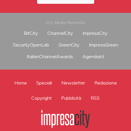
G11 Media Networks
BitCity
ChannelCity
ImpresaCity
SecurityOpenLab
GreenCity
ImpresaGreen
ItalianChannelAwards
AgendaIct
Home
Speciali
Newsletter
Redazione
Copyright
Pubblicità
RSS