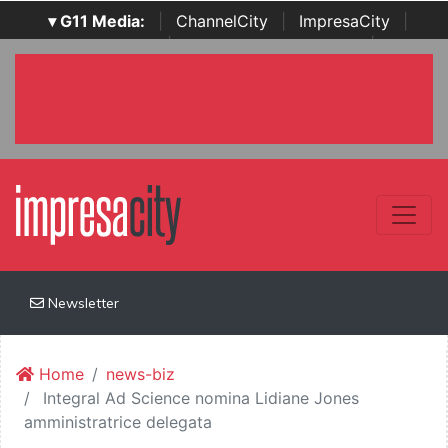
▾ G11 Media:
|
ChannelCity
|
ImpresaCity
|
SecurityOpenLab
|
Italian Channel Awards
|
Italian
Project Awards
|
Italian Security Awards
|
...
Newsletter
Home
news-biz
Integral Ad Science nomina Lidiane Jones
amministratrice delegata