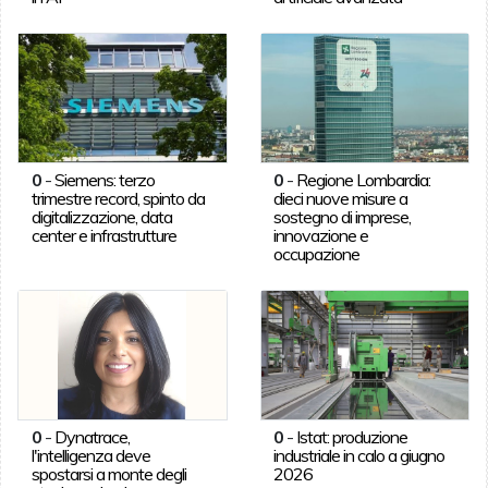
0
-
Siemens: terzo
0
-
Regione Lombardia:
trimestre record, spinto da
dieci nuove misure a
digitalizzazione, data
sostegno di imprese,
center e infrastrutture
innovazione e
occupazione
0
-
Dynatrace,
0
-
Istat: produzione
l'intelligenza deve
industriale in calo a giugno
spostarsi a monte degli
2026