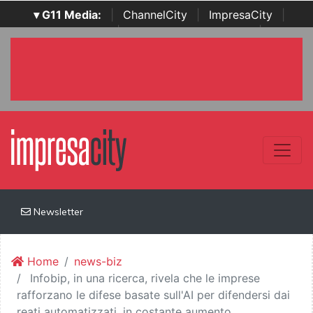
▾ G11 Media:
|
ChannelCity
|
ImpresaCity
|
SecurityOpenLab
|
Italian Channel Awards
|
Italian
Project Awards
|
Italian Security Awards
|
...
Newsletter
Home
news-biz
Infobip, in una ricerca, rivela che le imprese
rafforzano le difese basate sull'AI per difendersi dai
reati automatizzati, in costante aumento