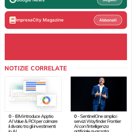
ImpresaCity Magazine
Abbonati
NOTIZIE CORRELATE
0
-
IBM introduce Apptio
0
-
SentinelOne amplia i
AI Value & ROI per colmare
servizi Wayfinder Frontier
il divario tra gli investimenti
AI con l'intelligenza
in AI
artificiale avanzata