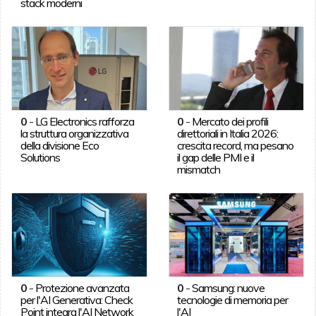
stack moderni
0
-
LG Electronics rafforza
0
-
Mercato dei profili
la struttura organizzativa
direttoriali in Italia 2026:
della divisione Eco
crescita record, ma pesano
Solutions
il gap delle PMI e il
mismatch
0
-
Protezione avanzata
0
-
Samsung: nuove
per l'AI Generativa: Check
tecnologie di memoria per
Point integra l'AI Network
l'AI