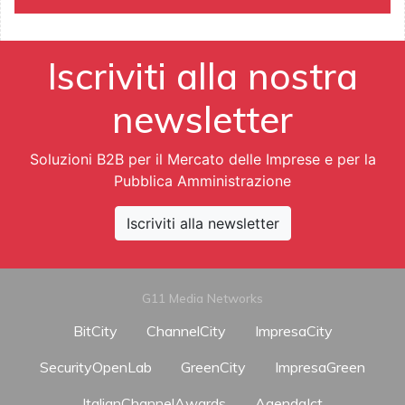
Iscriviti alla nostra
newsletter
Soluzioni B2B per il Mercato delle Imprese e per la
Pubblica Amministrazione
Iscriviti alla newsletter
G11 Media Networks
BitCity
ChannelCity
ImpresaCity
SecurityOpenLab
GreenCity
ImpresaGreen
ItalianChannelAwards
AgendaIct