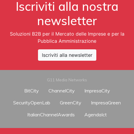
Iscriviti alla nostra
newsletter
Soluzioni B2B per il Mercato delle Imprese e per la
Pubblica Amministrazione
Iscriviti alla newsletter
G11 Media Networks
BitCity
ChannelCity
ImpresaCity
SecurityOpenLab
GreenCity
ImpresaGreen
ItalianChannelAwards
AgendaIct