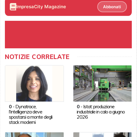
ImpresaCity Magazine
Abbonati
NOTIZIE CORRELATE
0
-
Dynatrace,
0
-
Istat: produzione
l'intelligenza deve
industriale in calo a giugno
spostarsi a monte degli
2026
stack moderni