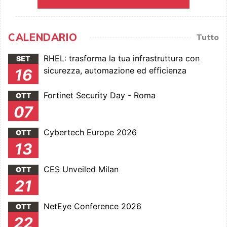
CALENDARIO
Tutto
RHEL: trasforma la tua infrastruttura con
SET
sicurezza, automazione ed efficienza
16
Fortinet Security Day - Roma
OTT
07
Cybertech Europe 2026
OTT
13
CES Unveiled Milan
OTT
21
NetEye Conference 2026
OTT
22