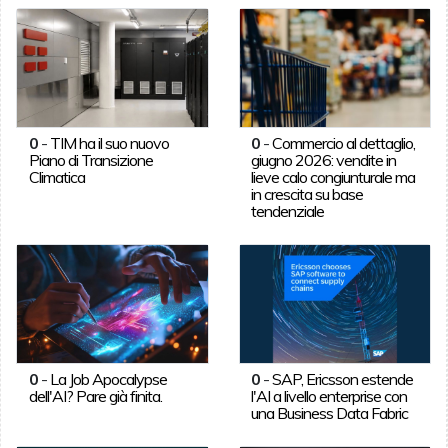
0
-
TIM ha il suo nuovo
0
-
Commercio al dettaglio,
Piano di Transizione
giugno 2026: vendite in
Climatica
lieve calo congiunturale ma
in crescita su base
tendenziale
0
-
La Job Apocalypse
0
-
SAP, Ericsson estende
dell'AI? Pare già finita.
l'AI a livello enterprise con
una Business Data Fabric