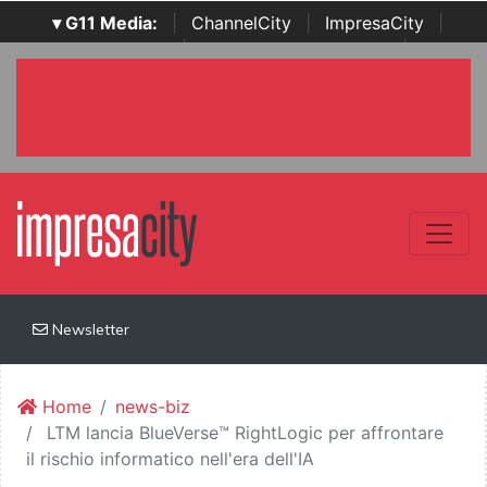
▾ G11 Media:
|
ChannelCity
|
ImpresaCity
|
SecurityOpenLab
|
Italian Channel Awards
|
Italian
Project Awards
|
Italian Security Awards
|
...
Newsletter
Home
news-biz
LTM lancia BlueVerse™ RightLogic per affrontare
il rischio informatico nell'era dell'IA