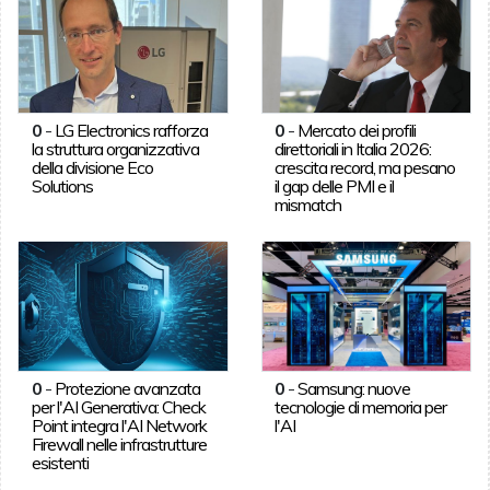
0
-
LG Electronics rafforza
0
-
Mercato dei profili
la struttura organizzativa
direttoriali in Italia 2026:
della divisione Eco
crescita record, ma pesano
Solutions
il gap delle PMI e il
mismatch
0
-
Protezione avanzata
0
-
Samsung: nuove
per l'AI Generativa: Check
tecnologie di memoria per
Point integra l'AI Network
l'AI
Firewall nelle infrastrutture
esistenti