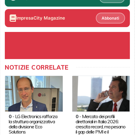
ImpresaCity Magazine
Abbonati
NOTIZIE CORRELATE
0
-
LG Electronics rafforza
0
-
Mercato dei profili
la struttura organizzativa
direttoriali in Italia 2026:
della divisione Eco
crescita record, ma pesano
Solutions
il gap delle PMI e il