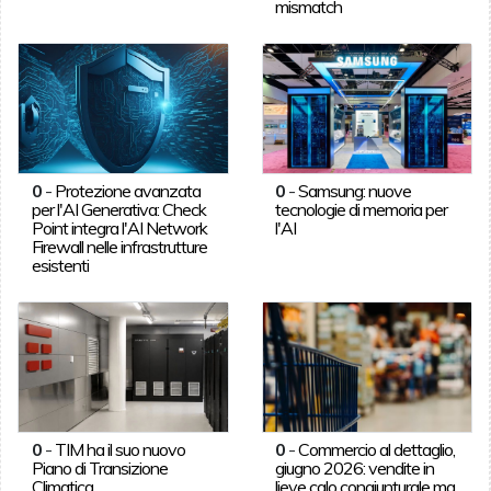
mismatch
0
-
Protezione avanzata
0
-
Samsung: nuove
per l'AI Generativa: Check
tecnologie di memoria per
Point integra l'AI Network
l'AI
Firewall nelle infrastrutture
esistenti
0
-
TIM ha il suo nuovo
0
-
Commercio al dettaglio,
Piano di Transizione
giugno 2026: vendite in
Climatica
lieve calo congiunturale ma