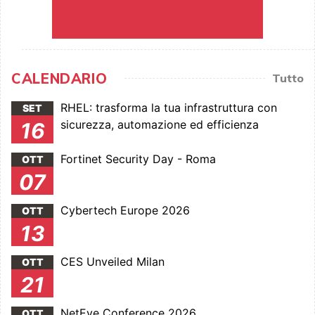
CALENDARIO
Tutto
RHEL: trasforma la tua infrastruttura con
SET
sicurezza, automazione ed efficienza
16
Fortinet Security Day - Roma
OTT
07
Cybertech Europe 2026
OTT
13
CES Unveiled Milan
OTT
21
NetEye Conference 2026
OTT