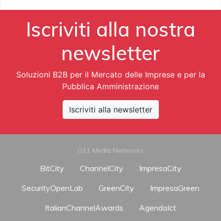
Iscriviti alla nostra
newsletter
Soluzioni B2B per il Mercato delle Imprese e per la
Pubblica Amministrazione
Iscriviti alla newsletter
G11 Media Networks
BitCity
ChannelCity
ImpresaCity
SecurityOpenLab
GreenCity
ImpresaGreen
ItalianChannelAwards
AgendaIct