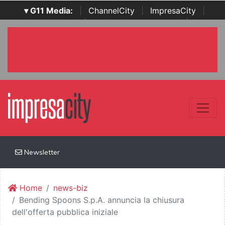
▾ G11 Media:
|
ChannelCity
|
ImpresaCity
|
SecurityOpenLab
|
Italian Channel Awards
|
Italian
Project Awards
|
Italian Security Awards
|
...
Newsletter
Home
news-biz
Bending Spoons S.p.A. annuncia la chiusura
dell'offerta pubblica iniziale