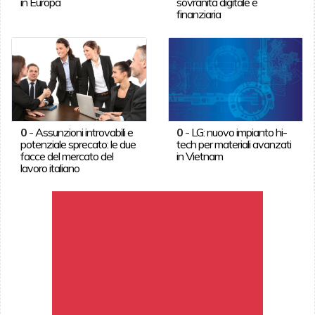
in Europa
sovranità digitale e
finanziaria
0
-
Assunzioni introvabili e
0
-
LG: nuovo impianto hi-
potenziale sprecato: le due
tech per materiali avanzati
facce del mercato del
in Vietnam
lavoro italiano