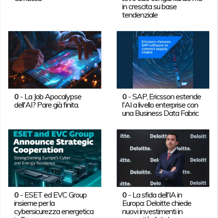
in crescita su base
tendenziale
0
-
La Job Apocalypse
0
-
SAP, Ericsson estende
dell'AI? Pare già finita.
l'AI a livello enterprise con
una Business Data Fabric
0
-
ESET ed EVC Group
0
-
La sfida dell'IA in
insieme per la
Europa: Deloitte chiede
cybersicurezza energetica
nuovi investimenti in