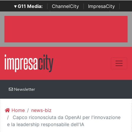
▾ G11 Media:
|
ChannelCity
|
ImpresaCity
|
SecurityOpenLab
|
Italian Channel Awards
|
Italian
Project Awards
|
Italian Security Awards
|
...
Newsletter
Home
news-biz
Capco riconosciuta da OpenAI per l'innovazione
e la leadership responsabile dell'IA