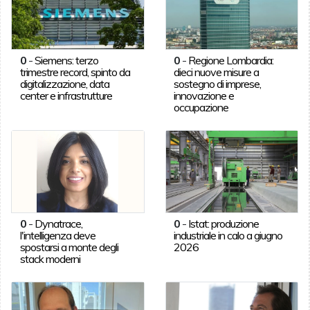
0
-
Siemens: terzo
0
-
Regione Lombardia:
trimestre record, spinto da
dieci nuove misure a
digitalizzazione, data
sostegno di imprese,
center e infrastrutture
innovazione e
occupazione
0
-
Dynatrace,
0
-
Istat: produzione
l'intelligenza deve
industriale in calo a giugno
spostarsi a monte degli
2026
stack moderni