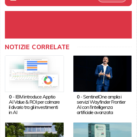
NOTIZIE CORRELATE
0
-
IBM introduce Apptio
0
-
SentinelOne amplia i
AI Value & ROI per colmare
servizi Wayfinder Frontier
il divario tra gli investimenti
AI con l'intelligenza
in AI
artificiale avanzata