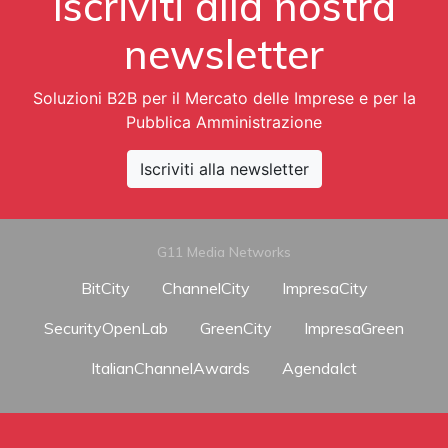
Iscriviti alla nostra
newsletter
Soluzioni B2B per il Mercato delle Imprese e per la
Pubblica Amministrazione
Iscriviti alla newsletter
G11 Media Networks
BitCity
ChannelCity
ImpresaCity
SecurityOpenLab
GreenCity
ImpresaGreen
ItalianChannelAwards
AgendaIct