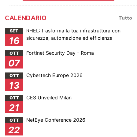
CALENDARIO
Tutto
RHEL: trasforma la tua infrastruttura con
SET
sicurezza, automazione ed efficienza
16
Fortinet Security Day - Roma
OTT
07
Cybertech Europe 2026
OTT
13
CES Unveiled Milan
OTT
21
NetEye Conference 2026
OTT
22