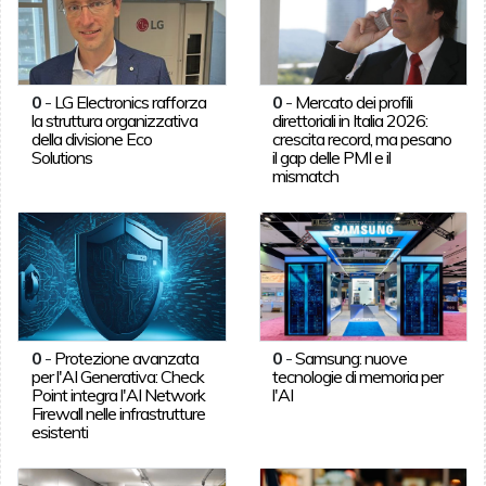
0
-
LG Electronics rafforza
0
-
Mercato dei profili
la struttura organizzativa
direttoriali in Italia 2026:
della divisione Eco
crescita record, ma pesano
Solutions
il gap delle PMI e il
mismatch
0
-
Protezione avanzata
0
-
Samsung: nuove
per l'AI Generativa: Check
tecnologie di memoria per
Point integra l'AI Network
l'AI
Firewall nelle infrastrutture
esistenti