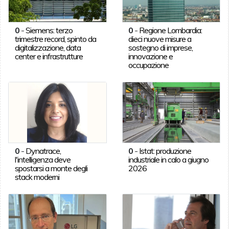
0
-
Siemens: terzo
0
-
Regione Lombardia:
trimestre record, spinto da
dieci nuove misure a
digitalizzazione, data
sostegno di imprese,
center e infrastrutture
innovazione e
occupazione
0
-
Dynatrace,
0
-
Istat: produzione
l'intelligenza deve
industriale in calo a giugno
spostarsi a monte degli
2026
stack moderni