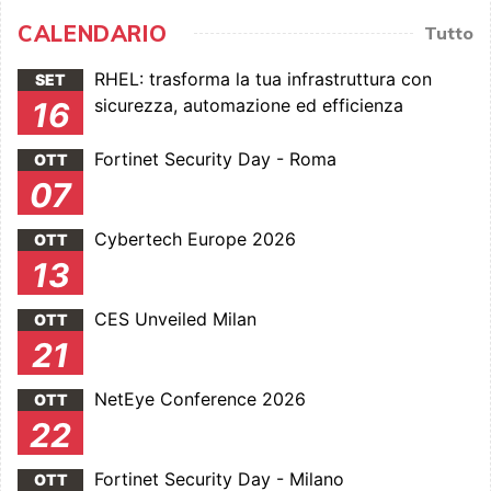
CALENDARIO
Tutto
RHEL: trasforma la tua infrastruttura con
SET
sicurezza, automazione ed efficienza
16
Fortinet Security Day - Roma
OTT
07
Cybertech Europe 2026
OTT
13
CES Unveiled Milan
OTT
21
NetEye Conference 2026
OTT
22
Fortinet Security Day - Milano
OTT