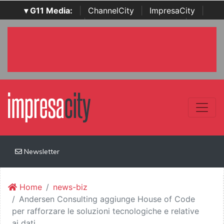
▾ G11 Media:
|
ChannelCity
|
ImpresaCity
|
SecurityOpenLab
|
Italian Channel Awards
|
Italian
Project Awards
|
Italian Security Awards
|
...
Newsletter
Home
news-biz
Andersen Consulting aggiunge House of Code
per rafforzare le soluzioni tecnologiche e relative
ai dati