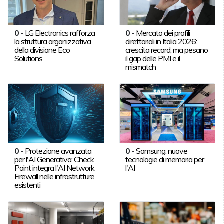
0
-
LG Electronics rafforza
0
-
Mercato dei profili
la struttura organizzativa
direttoriali in Italia 2026:
della divisione Eco
crescita record, ma pesano
Solutions
il gap delle PMI e il
mismatch
0
-
Protezione avanzata
0
-
Samsung: nuove
per l'AI Generativa: Check
tecnologie di memoria per
Point integra l'AI Network
l'AI
Firewall nelle infrastrutture
esistenti