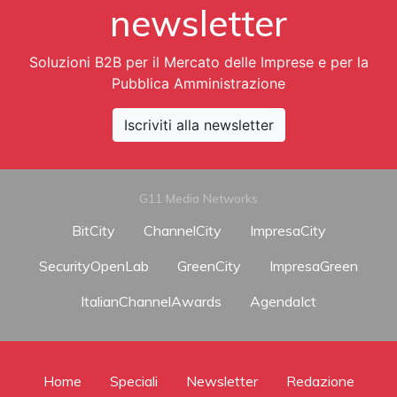
newsletter
Soluzioni B2B per il Mercato delle Imprese e per la
Pubblica Amministrazione
Iscriviti alla newsletter
G11 Media Networks
BitCity
ChannelCity
ImpresaCity
SecurityOpenLab
GreenCity
ImpresaGreen
ItalianChannelAwards
AgendaIct
Home
Speciali
Newsletter
Redazione