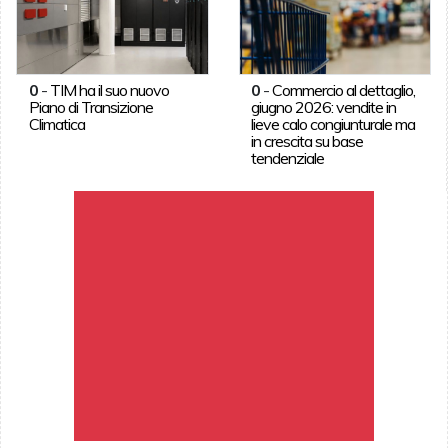
0
-
TIM ha il suo nuovo
0
-
Commercio al dettaglio,
Piano di Transizione
giugno 2026: vendite in
Climatica
lieve calo congiunturale ma
in crescita su base
tendenziale