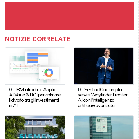
NOTIZIE CORRELATE
0
-
IBM introduce Apptio
0
-
SentinelOne amplia i
AI Value & ROI per colmare
servizi Wayfinder Frontier
il divario tra gli investimenti
AI con l'intelligenza
in AI
artificiale avanzata