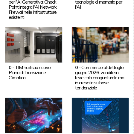
per l'AI Generativa: Check
tecnologie di memoria per
Point integra l'AI Network
l'AI
Firewall nelle infrastrutture
esistenti
0
-
TIM ha il suo nuovo
0
-
Commercio al dettaglio,
Piano di Transizione
giugno 2026: vendite in
Climatica
lieve calo congiunturale ma
in crescita su base
tendenziale