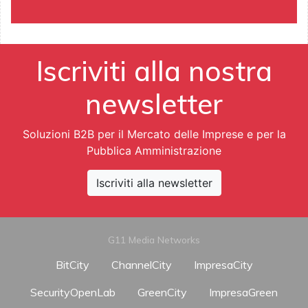
Iscriviti alla nostra
newsletter
Soluzioni B2B per il Mercato delle Imprese e per la
Pubblica Amministrazione
Iscriviti alla newsletter
G11 Media Networks
BitCity
ChannelCity
ImpresaCity
SecurityOpenLab
GreenCity
ImpresaGreen