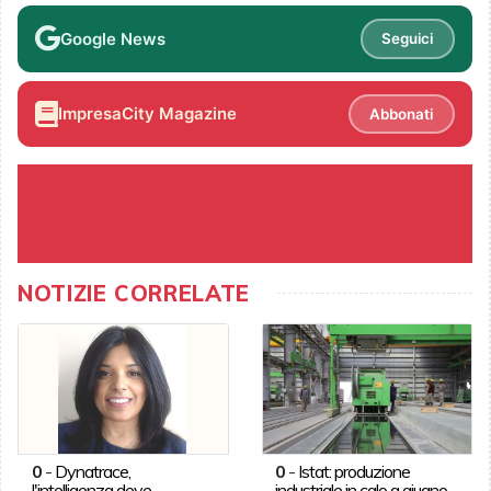
Google News
Seguici
ImpresaCity Magazine
Abbonati
NOTIZIE CORRELATE
0
-
Dynatrace,
0
-
Istat: produzione
l'intelligenza deve
industriale in calo a giugno