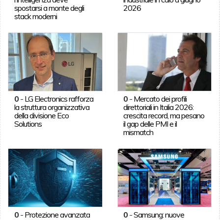
spostarsi a monte degli
2026
stack moderni
0
-
LG Electronics rafforza
0
-
Mercato dei profili
la struttura organizzativa
direttoriali in Italia 2026:
della divisione Eco
crescita record, ma pesano
Solutions
il gap delle PMI e il
mismatch
0
-
Protezione avanzata
0
-
Samsung: nuove