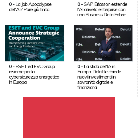
0
-
La Job Apocalypse
0
-
SAP, Ericsson estende
dell'AI? Pare già finita.
l'AI a livello enterprise con
una Business Data Fabric
0
-
ESET ed EVC Group
0
-
La sfida dell'IA in
insieme per la
Europa: Deloitte chiede
cybersicurezza energetica
nuovi investimenti in
in Europa
sovranità digitale e
finanziaria