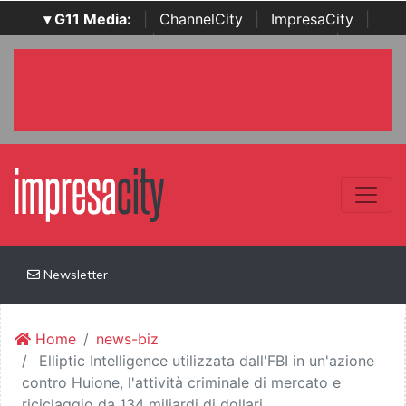
▾ G11 Media:
|
ChannelCity
|
ImpresaCity
|
SecurityOpenLab
|
Italian Channel Awards
|
Italian
Project Awards
|
Italian Security Awards
|
...
Newsletter
Home
news-biz
Elliptic Intelligence utilizzata dall'FBI in un'azione
contro Huione, l'attività criminale di mercato e
riciclaggio da 134 miliardi di dollari