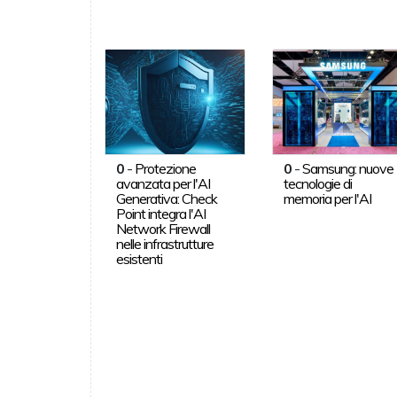
0
-
Protezione
0
-
Samsung: nuove
avanzata per l'AI
tecnologie di
Generativa: Check
memoria per l'AI
Point integra l'AI
Network Firewall
nelle infrastrutture
esistenti