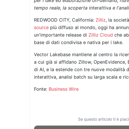
per i lake ed elaborazione on-demand; riunisc
tempo reale, la scoperta interattiva e l'anali
REDWOOD CITY, California:
Zilliz
, la societ
source
più diffuso al mondo, oggi ha annunc
un'importante release di
Zilliz Cloud
che abb
base di dati condivisa e nativa per i lake.
Vector Lakebase mantiene al centro la ricerc
a cui già si affidano Zillow, OpenEvidence,
di AI, e la estende con tre nuove modalità d
interattiva, analisi batch su larga scala e ri
Fonte:
Business Wire
Se questo articolo ti è pia