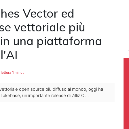
nches Vector ed
se vettoriale più
 in una piattaforma
l'AI
lettura
1
minuti
ase vettoriale open source più diffuso al mondo, oggi ha
 Lakebase, un'importante release di Zilliz Cl...