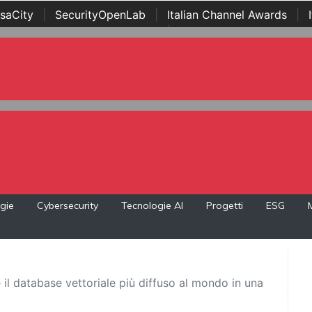
saCity
|
SecurityOpenLab
|
Italian Channel Awards
|
Awards
|
...
gie
Cybersecurity
Tecnologie AI
Progetti
ESG
 il database vettoriale più diffuso al mondo in una