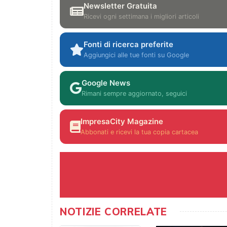
Newsletter Gratuita
Ricevi ogni settimana i migliori articoli
Fonti di ricerca preferite
Aggiungici alle tue fonti su Google
Google News
Rimani sempre aggiornato, seguici
ImpresaCity Magazine
Abbonati e ricevi la tua copia cartacea
NOTIZIE CORRELATE