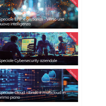
Speciale
Speciale ERP e gestionali - Verso una
nuova intelligenza
Speciale
Speciale Cybersecurity aziendale
Speciale
Speciale Cloud - Ibrido e multicloud in
primo piano