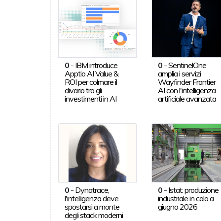
0
-
IBM introduce
0
-
SentinelOne
Apptio AI Value &
amplia i servizi
ROI per colmare il
Wayfinder Frontier
divario tra gli
AI con l'intelligenza
investimenti in AI
artificiale avanzata
0
-
Dynatrace,
0
-
Istat: produzione
l'intelligenza deve
industriale in calo a
spostarsi a monte
giugno 2026
degli stack moderni