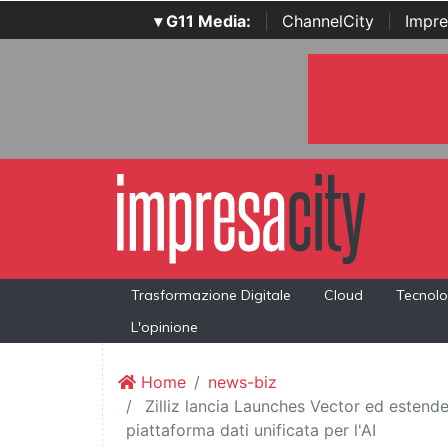
▾ G11 Media:
|
ChannelCity
|
Impre
Trasformazione Digitale
Cloud
Tecnolo
L'opinione
Home
news-biz
Zilliz lancia Launches Vector ed estende
piattaforma dati unificata per l'AI