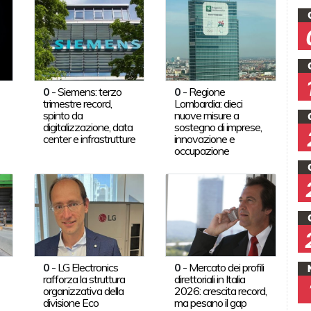
0
-
Siemens: terzo
0
-
Regione
trimestre record,
Lombardia: dieci
spinto da
nuove misure a
digitalizzazione, data
sostegno di imprese,
center e infrastrutture
innovazione e
occupazione
0
-
LG Electronics
0
-
Mercato dei profili
rafforza la struttura
direttoriali in Italia
organizzativa della
2026: crescita record,
divisione Eco
ma pesano il gap