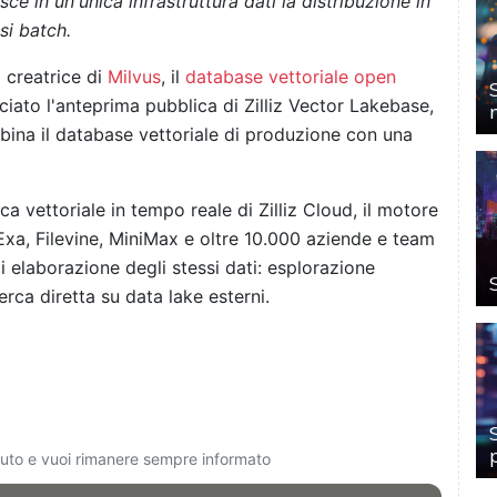
e in un'unica infrastruttura dati la distribuzione in
si batch.
à creatrice di
Milvus
, il
database vettoriale open
iato l'anteprima pubblica di Zilliz Vector Lakebase,
ina il database vettoriale di produzione con una
a vettoriale in tempo reale di Zilliz Cloud, il motore
 Exa, Filevine, MiniMax e oltre 10.000 aziende e team
i elaborazione degli stessi dati: esplorazione
cerca diretta su data lake esterni.
ciuto e vuoi rimanere sempre informato