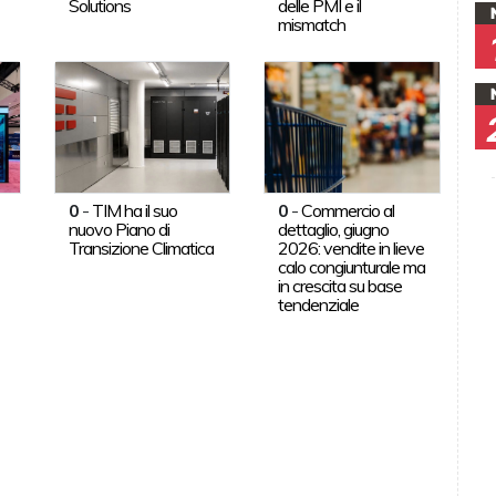
Solutions
delle PMI e il
mismatch
0
-
TIM ha il suo
0
-
Commercio al
nuovo Piano di
dettaglio, giugno
Transizione Climatica
2026: vendite in lieve
calo congiunturale ma
in crescita su base
tendenziale