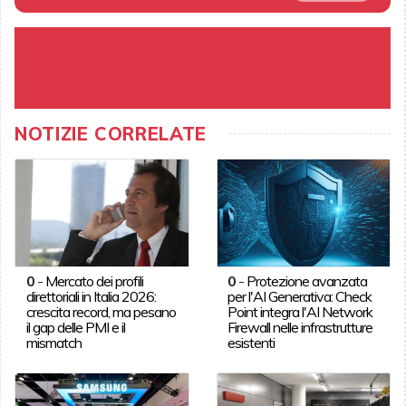
NOTIZIE CORRELATE
0
-
Mercato dei profili
0
-
Protezione avanzata
direttoriali in Italia 2026:
per l'AI Generativa: Check
crescita record, ma pesano
Point integra l'AI Network
il gap delle PMI e il
Firewall nelle infrastrutture
mismatch
esistenti