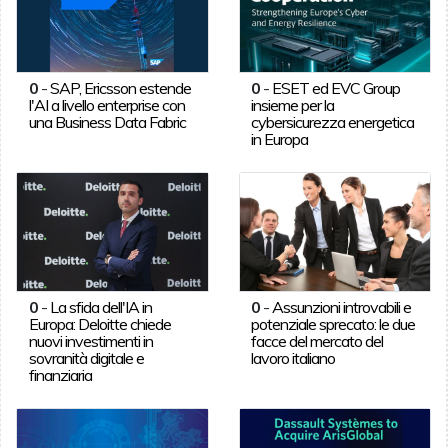
0
-
SAP, Ericsson estende
0
-
ESET ed EVC Group
l'AI a livello enterprise con
insieme per la
una Business Data Fabric
cybersicurezza energetica
in Europa
0
-
La sfida dell'IA in
0
-
Assunzioni introvabili e
Europa: Deloitte chiede
potenziale sprecato: le due
nuovi investimenti in
facce del mercato del
sovranità digitale e
lavoro italiano
finanziaria