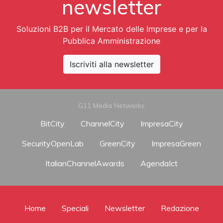
newsletter
Soluzioni B2B per il Mercato delle Imprese e per la
Pubblica Amministrazione
Iscriviti alla newsletter
G11 Media Networks
BitCity
ChannelCity
ImpresaCity
SecurityOpenLab
GreenCity
ImpresaGreen
ItalianChannelAwards
AgendaIct
Home
Speciali
Newsletter
Redazione