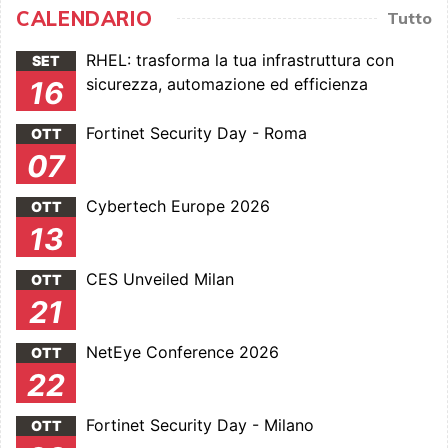
CALENDARIO
Tutto
RHEL: trasforma la tua infrastruttura con
SET
sicurezza, automazione ed efficienza
16
Fortinet Security Day - Roma
OTT
07
Cybertech Europe 2026
OTT
13
CES Unveiled Milan
OTT
21
NetEye Conference 2026
OTT
22
Fortinet Security Day - Milano
OTT