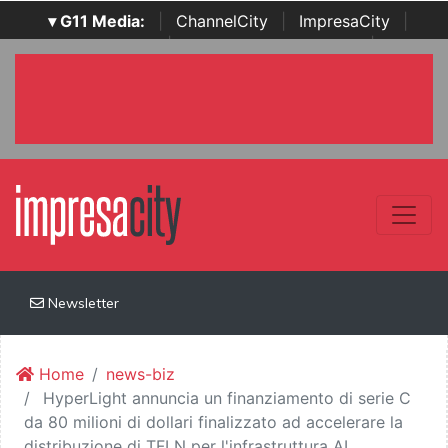
▾ G11 Media:
|
ChannelCity
|
ImpresaCity
|
SecurityOpenLab
|
Italian Channel Awards
|
Italian
Project Awards
|
Italian Security Awards
|
...
Newsletter
Home
news-biz
HyperLight annuncia un finanziamento di serie C
da 80 milioni di dollari finalizzato ad accelerare la
distribuzione di TFLN per l'infrastruttura AI