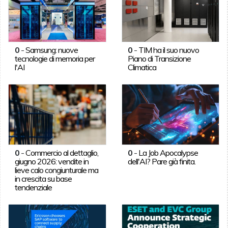
0
-
Samsung: nuove
0
-
TIM ha il suo nuovo
tecnologie di memoria per
Piano di Transizione
l'AI
Climatica
0
-
Commercio al dettaglio,
0
-
La Job Apocalypse
giugno 2026: vendite in
dell'AI? Pare già finita.
lieve calo congiunturale ma
in crescita su base
tendenziale