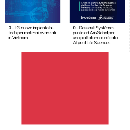
0
-
LG: nuovo impianto hi-
0
-
Dassault Systèmes
tech per materiali avanzati
punta ad ArisGlobal per
in Vietnam
una piattaforma unificata
AI per il Life Sciences