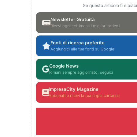
Se questo articolo ti è pia
Newsletter Gratuita
Ricevi ogni settimana i migliori articoli
Fonti di ricerca preferite
Aggiungici alle tue fonti su Google
Google News
Rimani sempre aggiornato, seguici
ImpresaCity Magazine
Abbonati e ricevi la tua copia cartacea