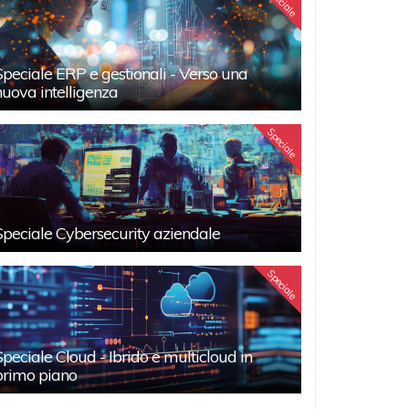
Speciale
Speciale ERP e gestionali - Verso una
nuova intelligenza
Speciale
Speciale Cybersecurity aziendale
Speciale
Speciale Cloud - Ibrido e multicloud in
primo piano