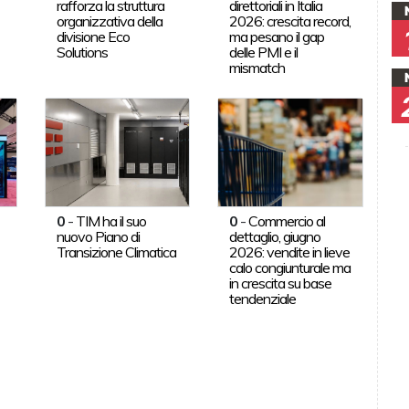
rafforza la struttura
direttoriali in Italia
organizzativa della
2026: crescita record,
divisione Eco
ma pesano il gap
Solutions
delle PMI e il
mismatch
0
-
TIM ha il suo
0
-
Commercio al
nuovo Piano di
dettaglio, giugno
Transizione Climatica
2026: vendite in lieve
calo congiunturale ma
in crescita su base
tendenziale