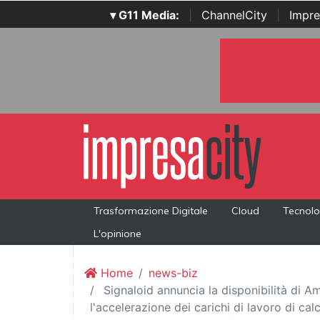
▾ G11 Media:
|
ChannelCity
|
Impre
Trasformazione Digitale
Cloud
Tecnolo
L'opinione
Home
news-biz
Signaloid annuncia la disponibilità di
l'accelerazione dei carichi di lavoro di ca