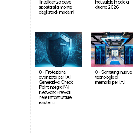
l'intelligenza deve
industriale in calo a
spostarsi a monte
giugno 2026
degli stack moderni
0
-
Protezione
0
-
Samsung: nuove
avanzata per l'AI
tecnologie di
Generativa: Check
memoria per l'AI
Point integra l'AI
Network Firewall
nelle infrastrutture
esistenti