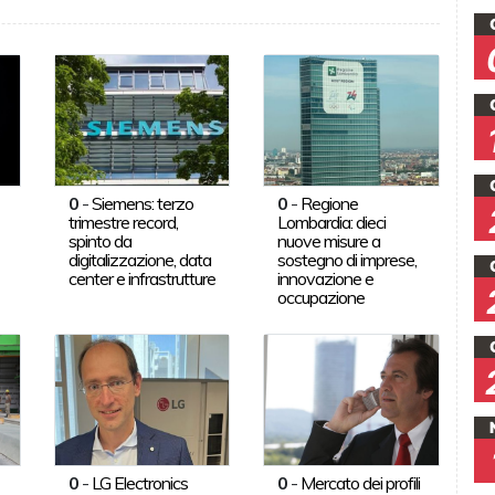
0
-
Siemens: terzo
0
-
Regione
trimestre record,
Lombardia: dieci
spinto da
nuove misure a
digitalizzazione, data
sostegno di imprese,
center e infrastrutture
innovazione e
occupazione
0
-
LG Electronics
0
-
Mercato dei profili