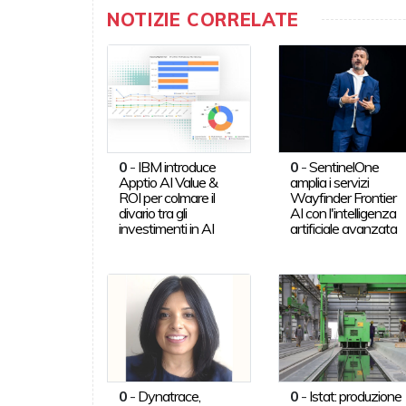
NOTIZIE CORRELATE
0
-
IBM introduce
0
-
SentinelOne
Apptio AI Value &
amplia i servizi
ROI per colmare il
Wayfinder Frontier
divario tra gli
AI con l'intelligenza
investimenti in AI
artificiale avanzata
0
-
Dynatrace,
0
-
Istat: produzione