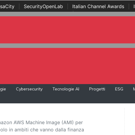
saCity
|
SecurityOpenLab
|
Italian Channel Awards
|
Awards
|
...
gie
Cybersecurity
Tecnologie AI
Progetti
ESG
 Amazon AWS Machine Image (AMI) per
lcolo in ambiti che vanno dalla finanza