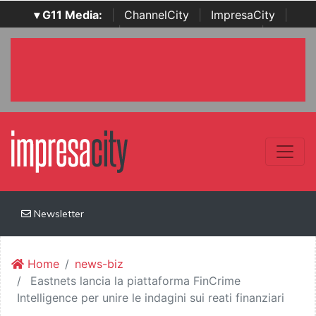
▾ G11 Media:
|
ChannelCity
|
ImpresaCity
|
SecurityOpenLab
|
Italian Channel Awards
|
Italian
Project Awards
|
Italian Security Awards
|
...
Newsletter
Home
news-biz
Eastnets lancia la piattaforma FinCrime
Intelligence per unire le indagini sui reati finanziari