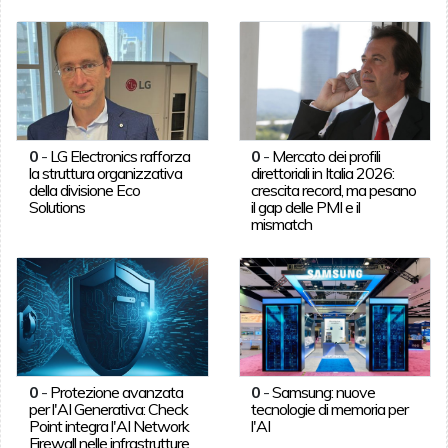
0
-
LG Electronics rafforza
0
-
Mercato dei profili
la struttura organizzativa
direttoriali in Italia 2026:
della divisione Eco
crescita record, ma pesano
Solutions
il gap delle PMI e il
mismatch
0
-
Protezione avanzata
0
-
Samsung: nuove
per l'AI Generativa: Check
tecnologie di memoria per
Point integra l'AI Network
l'AI
Firewall nelle infrastrutture