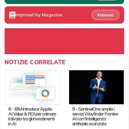
ImpresaCity Magazine
Abbonati
NOTIZIE CORRELATE
0
-
IBM introduce Apptio
0
-
SentinelOne amplia i
AI Value & ROI per colmare
servizi Wayfinder Frontier
il divario tra gli investimenti
AI con l'intelligenza
in AI
artificiale avanzata