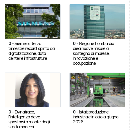
0
-
Siemens: terzo
0
-
Regione Lombardia:
trimestre record, spinto da
dieci nuove misure a
digitalizzazione, data
sostegno di imprese,
center e infrastrutture
innovazione e
occupazione
0
-
Dynatrace,
0
-
Istat: produzione
l'intelligenza deve
industriale in calo a giugno
spostarsi a monte degli
2026
stack moderni