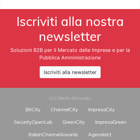
Iscriviti alla nostra
newsletter
Soluzioni B2B per il Mercato delle Imprese e per la
Pubblica Amministrazione
Iscriviti alla newsletter
G11 Media Networks
BitCity
ChannelCity
ImpresaCity
SecurityOpenLab
GreenCity
ImpresaGreen
ItalianChannelAwards
AgendaIct