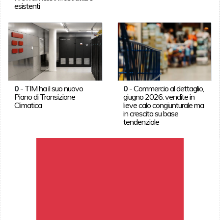
esistenti
0
-
TIM ha il suo nuovo
0
-
Commercio al dettaglio,
Piano di Transizione
giugno 2026: vendite in
Climatica
lieve calo congiunturale ma
in crescita su base
tendenziale