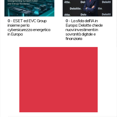
0
-
ESET ed EVC Group
0
-
La sfida dell'IA in
insieme per la
Europa: Deloitte chiede
cybersicurezza energetica
nuovi investimenti in
in Europa
sovranità digitale e
finanziaria