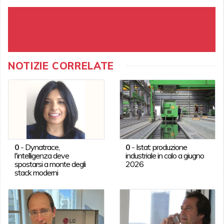
NOTIZIE CORRELATE
0
-
Dynatrace,
0
-
Istat: produzione
l'intelligenza deve
industriale in calo a giugno
spostarsi a monte degli
2026
stack moderni