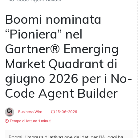
Boomi nominata
“Pioniera” nel
Gartner® Emerging
Market Quadrant di
giugno 2026 per i No-
Code Agent Builder
Business Wire
15-06-2026
Tempo di lettura
1
minuti
Boomi, l’impresa di attivazione dei dati per l’IA, oggi ha