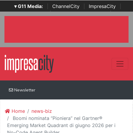
▾ G11 Media:
|
ChannelCity
|
ImpresaCity
|
SecurityOpenLab
|
Italian Channel Awards
|
Italian
Project Awards
|
Italian Security Awards
|
...
Newsletter
Home
news-biz
Boomi nominata “Pioniera” nel Gartner®
Emerging Market Quadrant di giugno 2026 per i
No-Code Agent Builder