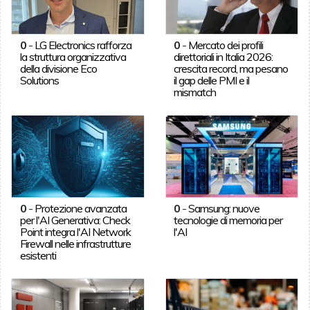
0
-
LG Electronics rafforza
0
-
Mercato dei profili
la struttura organizzativa
direttoriali in Italia 2026:
della divisione Eco
crescita record, ma pesano
Solutions
il gap delle PMI e il
mismatch
0
-
Protezione avanzata
0
-
Samsung: nuove
per l'AI Generativa: Check
tecnologie di memoria per
Point integra l'AI Network
l'AI
Firewall nelle infrastrutture
esistenti