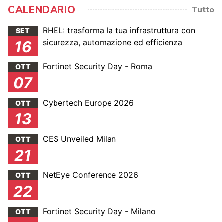
CALENDARIO
Tutto
RHEL: trasforma la tua infrastruttura con
SET
sicurezza, automazione ed efficienza
16
Fortinet Security Day - Roma
OTT
07
Cybertech Europe 2026
OTT
13
CES Unveiled Milan
OTT
21
NetEye Conference 2026
OTT
22
Fortinet Security Day - Milano
OTT