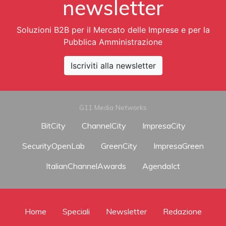
newsletter
Soluzioni B2B per il Mercato delle Imprese e per la
Pubblica Amministrazione
Iscriviti alla newsletter
G11 Media Networks
BitCity
ChannelCity
ImpresaCity
SecurityOpenLab
GreenCity
ImpresaGreen
ItalianChannelAwards
AgendaIct
Home
Speciali
Newsletter
Redazione