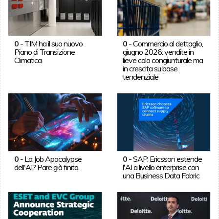
0
-
TIM ha il suo nuovo
0
-
Commercio al dettaglio,
Piano di Transizione
giugno 2026: vendite in
Climatica
lieve calo congiunturale ma
in crescita su base
tendenziale
0
-
La Job Apocalypse
0
-
SAP, Ericsson estende
dell'AI? Pare già finita.
l'AI a livello enterprise con
una Business Data Fabric