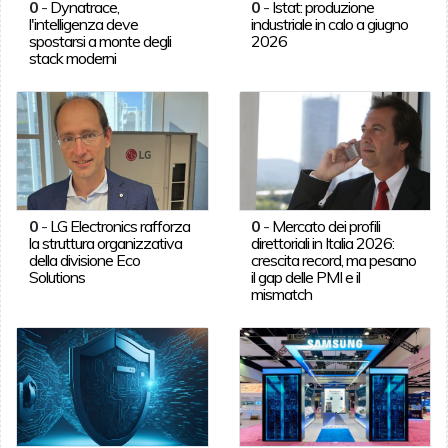
0
-
Dynatrace,
0
-
Istat: produzione
l'intelligenza deve
industriale in calo a giugno
spostarsi a monte degli
2026
stack moderni
0
-
LG Electronics rafforza
0
-
Mercato dei profili
la struttura organizzativa
direttoriali in Italia 2026:
della divisione Eco
crescita record, ma pesano
Solutions
il gap delle PMI e il
mismatch