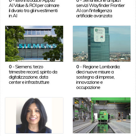
AI Value & ROI per colmare
servizi Wayfinder Frontier
il divario tra gli investimenti
AI con l'intelligenza
in AI
artificiale avanzata
0
-
Siemens: terzo
0
-
Regione Lombardia:
trimestre record, spinto da
dieci nuove misure a
digitalizzazione, data
sostegno di imprese,
center e infrastrutture
innovazione e
occupazione