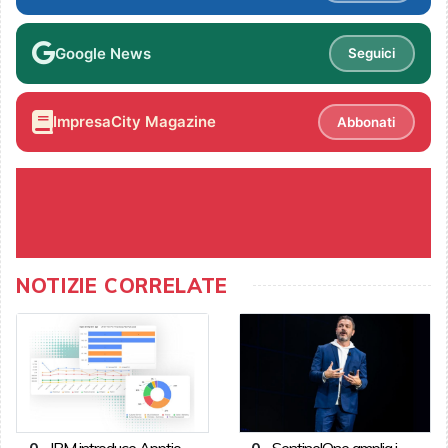
Google News
Seguici
ImpresaCity Magazine
Abbonati
NOTIZIE CORRELATE
0
-
IBM introduce Apptio
0
-
SentinelOne amplia i