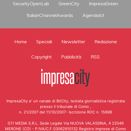
SecurityOpenLab
GreenCity
ImpresaGreen
ItalianChannelAwards
AgendaIct
Home
Speciali
Newsletter
Redazione
Copyright
Pubblicità
RSS
ImpresaCity e' un canale di BitCity, testata giornalistica registrata
presso il tribunale di Como ,
n. 21/2007 del 11/10/2007- Iscrizione ROC n. 15698
G11 MEDIA S.R.L. Sede Legale Via NUOVA VALASSINA, 4 22046
MERONE (CO) - P.IVA/C.F.03062910132 Registro imprese di Como