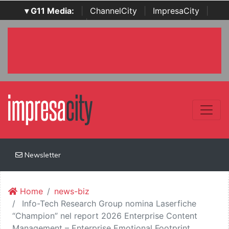
▾ G11 Media:
|
ChannelCity
|
ImpresaCity
|
SecurityOpenLab
|
Italian Channel Awards
|
Italian
Project Awards
|
Italian Security Awards
|
...
Newsletter
Home
news-biz
Info-Tech Research Group nomina Laserfiche
“Champion” nel report 2026 Enterprise Content
Management – Enterprise Emotional Footprint