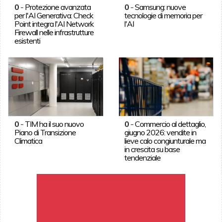
0
-
Protezione avanzata
0
-
Samsung: nuove
per l'AI Generativa: Check
tecnologie di memoria per
Point integra l'AI Network
l'AI
Firewall nelle infrastrutture
esistenti
0
-
TIM ha il suo nuovo
0
-
Commercio al dettaglio,
Piano di Transizione
giugno 2026: vendite in
Climatica
lieve calo congiunturale ma
in crescita su base
tendenziale