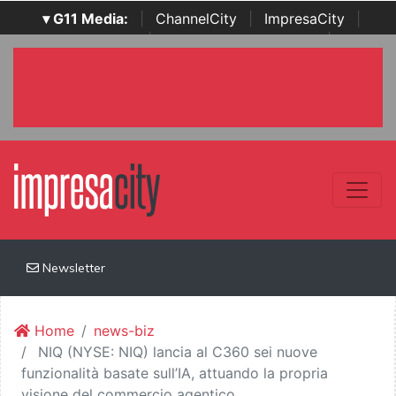
▾ G11 Media:
|
ChannelCity
|
ImpresaCity
|
SecurityOpenLab
|
Italian Channel Awards
|
Italian
Project Awards
|
Italian Security Awards
|
...
Newsletter
Home
news-biz
NIQ (NYSE: NIQ) lancia al C360 sei nuove
funzionalità basate sull’IA, attuando la propria
visione del commercio agentico