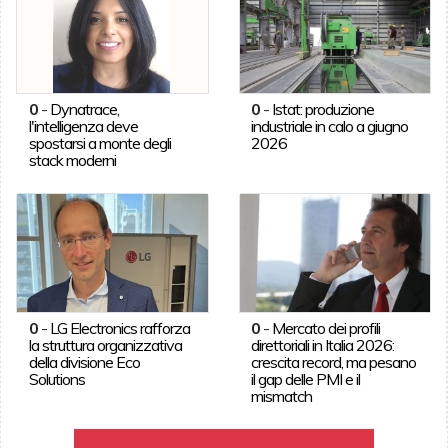
0
-
Dynatrace,
0
-
Istat: produzione
l'intelligenza deve
industriale in calo a giugno
spostarsi a monte degli
2026
stack moderni
0
-
LG Electronics rafforza
0
-
Mercato dei profili
la struttura organizzativa
direttoriali in Italia 2026:
della divisione Eco
crescita record, ma pesano
Solutions
il gap delle PMI e il
mismatch