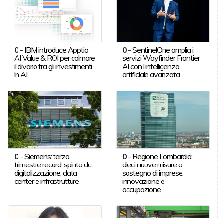
0
-
IBM introduce Apptio
0
-
SentinelOne amplia i
AI Value & ROI per colmare
servizi Wayfinder Frontier
il divario tra gli investimenti
AI con l'intelligenza
in AI
artificiale avanzata
0
-
Siemens: terzo
0
-
Regione Lombardia:
trimestre record, spinto da
dieci nuove misure a
digitalizzazione, data
sostegno di imprese,
center e infrastrutture
innovazione e
occupazione