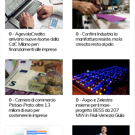
0
-
AgevolaCredito:
0
-
Confimi Industria: la
arrivano nuove risorse dalla
manifattura resiste, ma la
CdC Milano per i
crescita resta al palo
finanziamenti alle imprese
0
-
Camera di commercio
0
-
Axpo e Zelestra
Pistoia-Prato: oltre 1,3
insieme per il maxi-
milioni di euro per
progetto BESS da 207
sostenere le imprese
MW in Friuli-Venezia Giulia