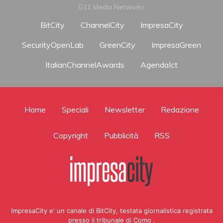
G11 Media Networks
BitCity
ChannelCity
ImpresaCity
SecurityOpenLab
GreenCity
ImpresaGreen
ItalianChannelAwards
AgendaIct
Home
Speciali
Newsletter
Redazione
Copyright
Pubblicità
RSS
ImpresaCity e' un canale di BitCity, testata giornalistica registrata
presso il tribunale di Como ,