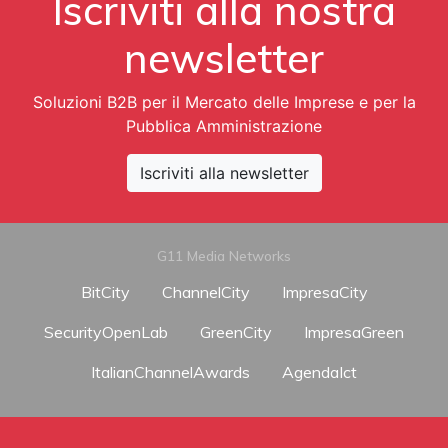
Iscriviti alla nostra
newsletter
Soluzioni B2B per il Mercato delle Imprese e per la
Pubblica Amministrazione
Iscriviti alla newsletter
G11 Media Networks
BitCity
ChannelCity
ImpresaCity
SecurityOpenLab
GreenCity
ImpresaGreen
ItalianChannelAwards
AgendaIct