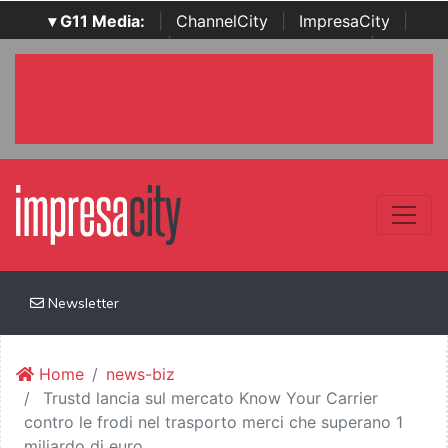
▾ G11 Media:
|
ChannelCity
|
ImpresaCity
|
SecurityOpenLab
|
Italian Channel Awards
|
Italian
Project Awards
|
Italian Security Awards
|
...
Newsletter
Home
news-biz
Trustd lancia sul mercato Know Your Carrier
contro le frodi nel trasporto merci che superano 1
miliardo di euro