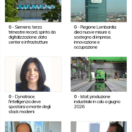
0
-
Siemens: terzo
0
-
Regione Lombardia:
trimestre record, spinto da
dieci nuove misure a
digitalizzazione, data
sostegno di imprese,
center e infrastrutture
innovazione e
occupazione
0
-
Dynatrace,
0
-
Istat: produzione
l'intelligenza deve
industriale in calo a giugno
spostarsi a monte degli
2026
stack moderni