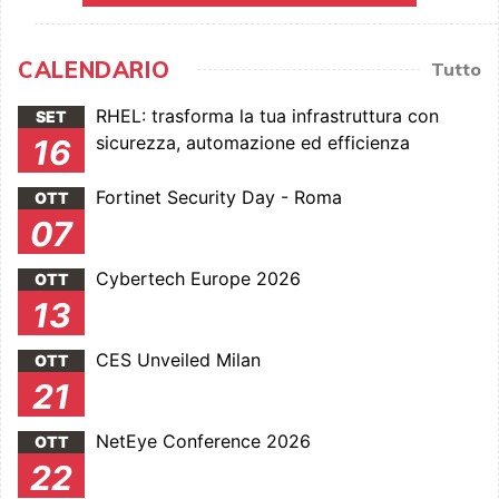
CALENDARIO
Tutto
RHEL: trasforma la tua infrastruttura con
SET
sicurezza, automazione ed efficienza
16
Fortinet Security Day - Roma
OTT
07
Cybertech Europe 2026
OTT
13
CES Unveiled Milan
OTT
21
NetEye Conference 2026
OTT
22