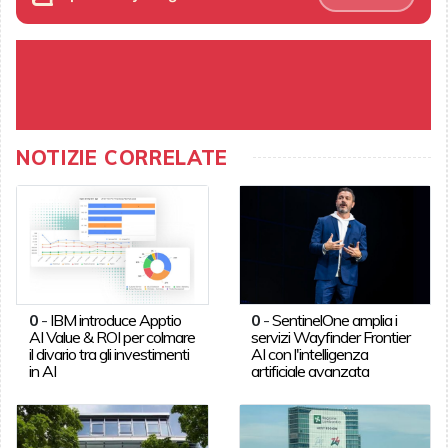
NOTIZIE CORRELATE
0
-
IBM introduce Apptio
0
-
SentinelOne amplia i
AI Value & ROI per colmare
servizi Wayfinder Frontier
il divario tra gli investimenti
AI con l'intelligenza
in AI
artificiale avanzata