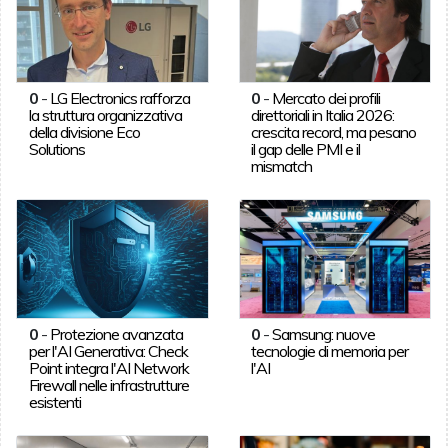
0
-
LG Electronics rafforza
0
-
Mercato dei profili
la struttura organizzativa
direttoriali in Italia 2026:
della divisione Eco
crescita record, ma pesano
Solutions
il gap delle PMI e il
mismatch
0
-
Protezione avanzata
0
-
Samsung: nuove
per l'AI Generativa: Check
tecnologie di memoria per
Point integra l'AI Network
l'AI
Firewall nelle infrastrutture
esistenti