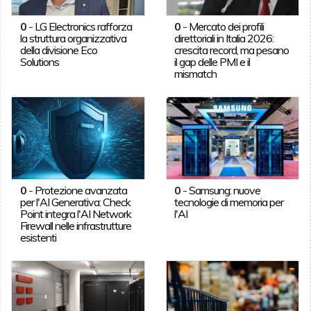
0
-
LG Electronics rafforza
0
-
Mercato dei profili
la struttura organizzativa
direttoriali in Italia 2026:
della divisione Eco
crescita record, ma pesano
Solutions
il gap delle PMI e il
mismatch
0
-
Protezione avanzata
0
-
Samsung: nuove
per l'AI Generativa: Check
tecnologie di memoria per
Point integra l'AI Network
l'AI
Firewall nelle infrastrutture
esistenti