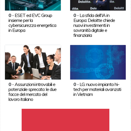
0
-
ESET ed EVC Group
0
-
La sfida dell'IA in
insieme per la
Europa: Deloitte chiede
cybersicurezza energetica
nuovi investimenti in
in Europa
sovranità digitale e
finanziaria
0
-
Assunzioni introvabili e
0
-
LG: nuovo impianto hi-
potenziale sprecato: le due
tech per materiali avanzati
facce del mercato del
in Vietnam
lavoro italiano