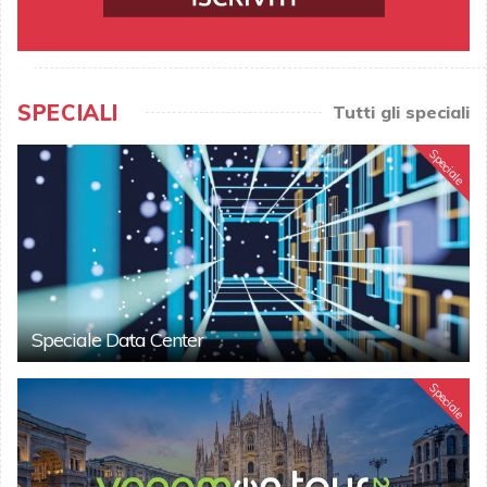
SPECIALI
Tutti gli speciali
Speciale
Speciale Data Center
Speciale