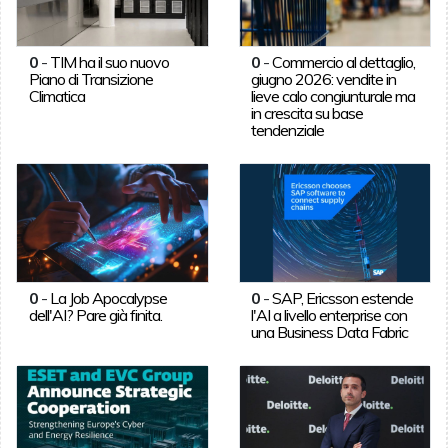
0
-
TIM ha il suo nuovo
0
-
Commercio al dettaglio,
Piano di Transizione
giugno 2026: vendite in
Climatica
lieve calo congiunturale ma
in crescita su base
tendenziale
0
-
La Job Apocalypse
0
-
SAP, Ericsson estende
dell'AI? Pare già finita.
l'AI a livello enterprise con
una Business Data Fabric