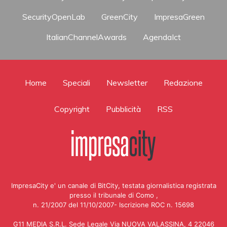
SecurityOpenLab
GreenCity
ImpresaGreen
ItalianChannelAwards
AgendaIct
Home
Speciali
Newsletter
Redazione
Copyright
Pubblicità
RSS
ImpresaCity e' un canale di BitCity, testata giornalistica registrata
presso il tribunale di Como ,
n. 21/2007 del 11/10/2007- Iscrizione ROC n. 15698
G11 MEDIA S.R.L. Sede Legale Via NUOVA VALASSINA, 4 22046