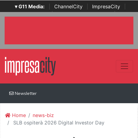
▾ G11 Media:
|
ChannelCity
|
ImpresaCity
|
SecurityOpenLab
|
Italian Channel Awards
|
Italian
Project Awards
|
Italian Security Awards
|
...
Newsletter
Home
news-biz
SLB ospiterà 2026 Digital Investor Day