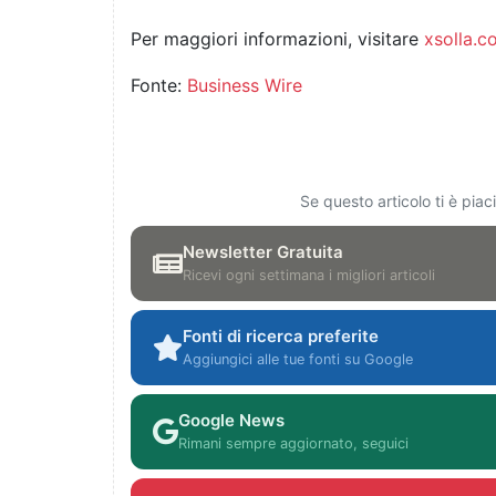
Per maggiori informazioni, visitare
xsolla.c
Fonte:
Business Wire
Se questo articolo ti è pia
Newsletter Gratuita
Ricevi ogni settimana i migliori articoli
Fonti di ricerca preferite
Aggiungici alle tue fonti su Google
Google News
Rimani sempre aggiornato, seguici