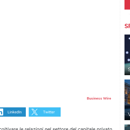
S
Business Wire
oltivare le relazioni nel settore del capitale privato,