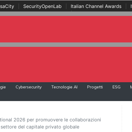
saCity
|
SecurityOpenLab
|
Italian Channel Awards
|
Awards
|
...
gie
Cybersecurity
Tecnologie AI
Progetti
ESG
ational 2026 per promuovere le collaborazioni
settore del capitale privato globale