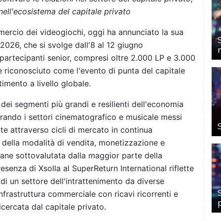
ell'ecosistema del capitale privato
mercio dei videogiochi, oggi ha annunciato la sua
2026, che si svolge dall'8 al 12 giugno
0 partecipanti senior, compresi oltre 2.000 LP e 3.000
 riconosciuto come l'evento di punta del capitale
timento a livello globale.
 dei segmenti più grandi e resilienti dell'economia
perando i settori cinematografico e musicale messi
te attraverso cicli di mercato in continua
e della modalità di vendita, monetizzazione e
imane sottovalutata dalla maggior parte della
resenza di Xsolla al SuperReturn International riflette
i un settore dell'intrattenimento da diverse
i infrastruttura commerciale con ricavi ricorrenti e
icercata dal capitale privato.