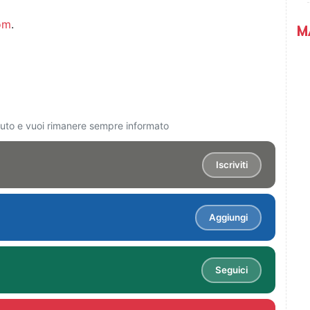
om
.
M
ciuto e vuoi rimanere sempre informato
Iscriviti
Aggiungi
Seguici