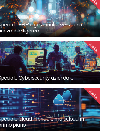
Speciale
Speciale ERP e gestionali - Verso una
nuova intelligenza
Speciale
Speciale Cybersecurity aziendale
Speciale
Speciale Cloud - Ibrido e multicloud in
primo piano