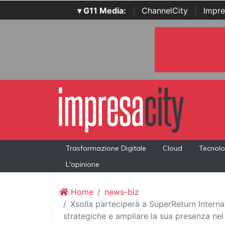
▾ G11 Media:
|
ChannelCity
|
Impre
Trasformazione Digitale
Cloud
Tecnolo
L'opinione
Home
news-biz
Xsolla parteciperà a SuperReturn Intern
strategiche e ampliare la sua presenza nel 