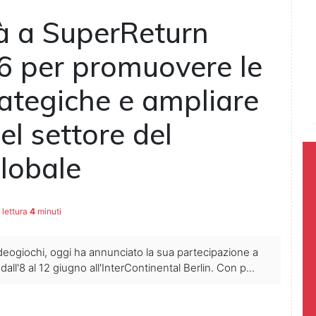
rà a SuperReturn
26 per promuovere le
rategiche e ampliare
el settore del
globale
lettura
4
minuti
deogiochi, oggi ha annunciato la sua partecipazione a
ll'8 al 12 giugno all'InterContinental Berlin. Con p...