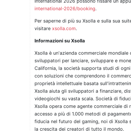
International 2026 possono fissare un app
international-2026/booking
.
Per saperne di più su Xsolla e sulla sua sui
visitare
xsolla.com
.
Informazioni su Xsolla
Xsolla è un'azienda commerciale mondiale ch
sviluppatori per lanciare, sviluppare e mone
California, la società supporta studi di ogni
con soluzioni che comprendono il commercio 
proprietà intellettuale basata sull'intratten
Xsolla aiuta gli sviluppatori a finanziare, d
videogiochi su vasta scala. Società di fiduci
Xsolla opera come agente commerciale di ri
accesso a più di 1.000 metodi di pagamento 
fiducia nel futuro del gaming, noi di Xsolla
la crescita dei creatori di tutto il mondo.