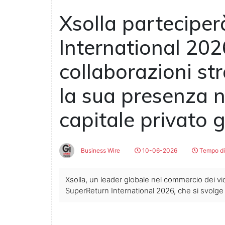
Xsolla partecipe
International 20
collaborazioni st
la sua presenza n
capitale privato 
Business Wire
10-06-2026
Tempo di 
Xsolla, un leader globale nel commercio dei vi
SuperReturn International 2026, che si svolge da