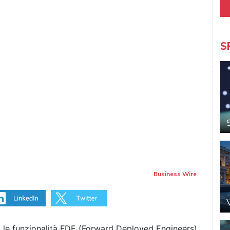
S
Business Wire
 le funzionalità FDE (Forward Deployed Engineers)