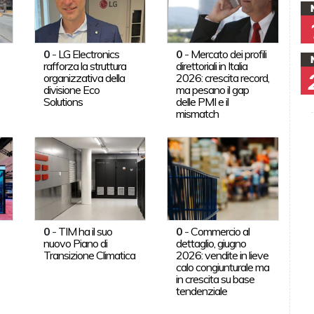
0
-
LG Electronics
0
-
Mercato dei profili
rafforza la struttura
direttoriali in Italia
organizzativa della
2026: crescita record,
divisione Eco
ma pesano il gap
Solutions
delle PMI e il
mismatch
0
-
TIM ha il suo
0
-
Commercio al
nuovo Piano di
dettaglio, giugno
Transizione Climatica
2026: vendite in lieve
calo congiunturale ma
in crescita su base
tendenziale