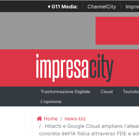
▾ G11 Media:
|
ChannelCity
|
Impre
Trasformazione Digitale
Cloud
Tecnolo
L'opinione
Home
news-biz
Hitachi e Google Cloud ampliano l'allea
concreta dell'IA fisica attraverso FDE e s