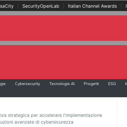
saCity
|
SecurityOpenLab
|
Italian Channel Awards
|
Awards
|
...
gie
Cybersecurity
Tecnologie AI
Progetti
ESG
nza strategica per accelerare l'implementazione
oluzioni avanzate di cybersicurezza