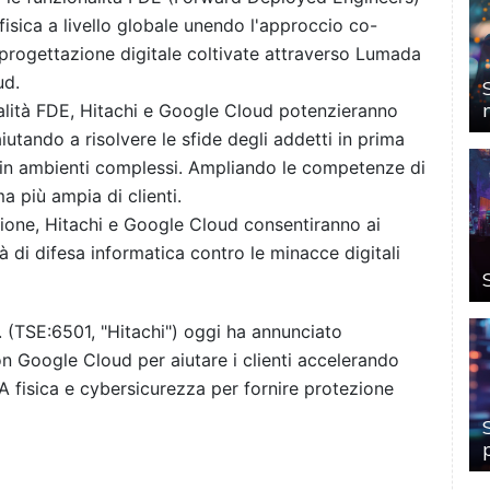
e fisica a livello globale unendo l'approccio co-
i progettazione digitale coltivate attraverso Lumada
ud.
nalità FDE, Hitachi e Google Cloud potenzieranno
utando a risolvere le sfide degli addetti in prima
 in ambienti complessi. Ampliando le competenze di
a più ampia di clienti.
zione, Hitachi e Google Cloud consentiranno ai
tà di difesa informatica contro le minacce digitali
 (TSE:6501, "Hitachi") oggi ha annunciato
on Google Cloud per aiutare i clienti accelerando
A fisica e cybersicurezza per fornire protezione