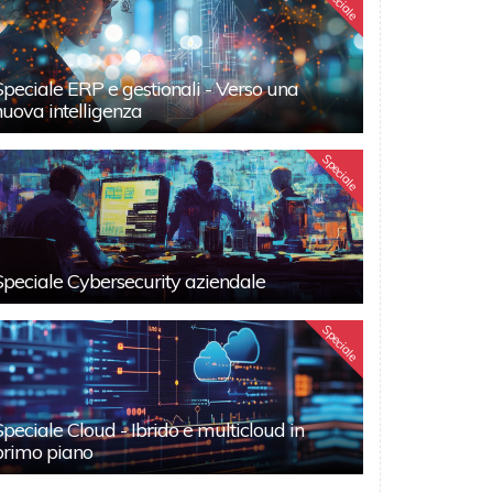
Speciale
Speciale ERP e gestionali - Verso una
nuova intelligenza
Speciale
Speciale Cybersecurity aziendale
Speciale
Speciale Cloud - Ibrido e multicloud in
primo piano