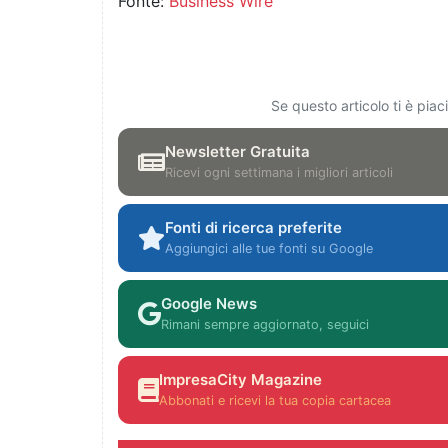
Fonte:
Business Wire
Se questo articolo ti è pia
Newsletter Gratuita
Ricevi ogni settimana i migliori articoli
Fonti di ricerca preferite
Aggiungici alle tue fonti su Google
Google News
Rimani sempre aggiornato, seguici
ImpresaCity Magazine
Abbonati e ricevi la tua copia cartacea