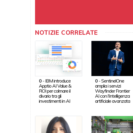
NOTIZIE CORRELATE
0
-
IBM introduce
0
-
SentinelOne
Apptio AI Value &
amplia i servizi
ROI per colmare il
Wayfinder Frontier
divario tra gli
AI con l'intelligenza
investimenti in AI
artificiale avanzata