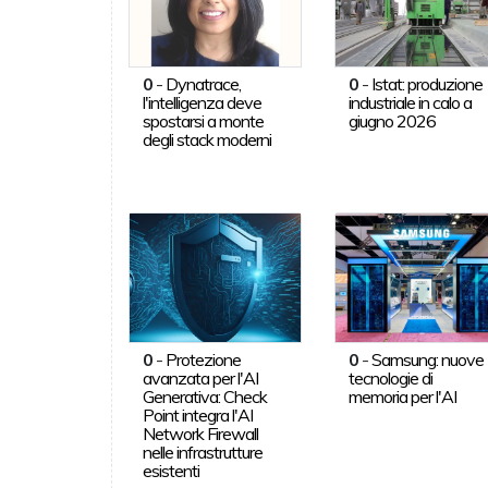
0
-
Dynatrace,
0
-
Istat: produzione
l'intelligenza deve
industriale in calo a
spostarsi a monte
giugno 2026
degli stack moderni
0
-
Protezione
0
-
Samsung: nuove
avanzata per l'AI
tecnologie di
Generativa: Check
memoria per l'AI
Point integra l'AI
Network Firewall
nelle infrastrutture
esistenti