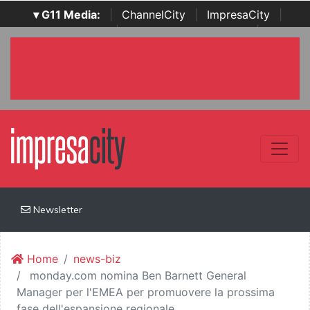
▾ G11 Media:
|
ChannelCity
|
ImpresaCity
|
SecurityOpenLab
|
Italian Channel Awards
|
Italian
Project Awards
|
Italian Security Awards
|
...
Newsletter
Home
news-biz
monday.com nomina Ben Barnett General
Manager per l'EMEA per promuovere la prossima
fase dell'espansione regionale