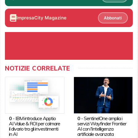
ImpresaCity Magazine
Abbonati
NOTIZIE CORRELATE
0
-
IBM introduce Apptio
0
-
SentinelOne amplia i
AI Value & ROI per colmare
servizi Wayfinder Frontier
il divario tra gli investimenti
AI con l'intelligenza
in AI
artificiale avanzata