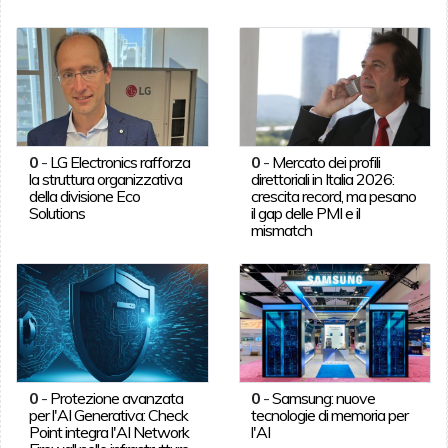
0
-
LG Electronics rafforza
0
-
Mercato dei profili
la struttura organizzativa
direttoriali in Italia 2026:
della divisione Eco
crescita record, ma pesano
Solutions
il gap delle PMI e il
mismatch
0
-
Protezione avanzata
0
-
Samsung: nuove
per l'AI Generativa: Check
tecnologie di memoria per
Point integra l'AI Network
l'AI