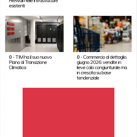
Firewall nelle infrastrutture
esistenti
0
-
TIM ha il suo nuovo
0
-
Commercio al dettaglio,
Piano di Transizione
giugno 2026: vendite in
Climatica
lieve calo congiunturale ma
in crescita su base
tendenziale