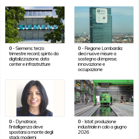
0
-
Siemens: terzo
0
-
Regione Lombardia:
trimestre record, spinto da
dieci nuove misure a
digitalizzazione, data
sostegno di imprese,
center e infrastrutture
innovazione e
occupazione
0
-
Dynatrace,
0
-
Istat: produzione
l'intelligenza deve
industriale in calo a giugno
spostarsi a monte degli
2026
stack moderni