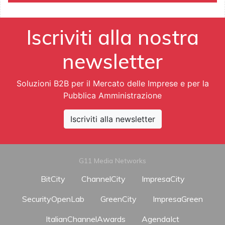
Iscriviti alla nostra
newsletter
Soluzioni B2B per il Mercato delle Imprese e per la
Pubblica Amministrazione
Iscriviti alla newsletter
G11 Media Networks
BitCity
ChannelCity
ImpresaCity
SecurityOpenLab
GreenCity
ImpresaGreen
ItalianChannelAwards
AgendaIct