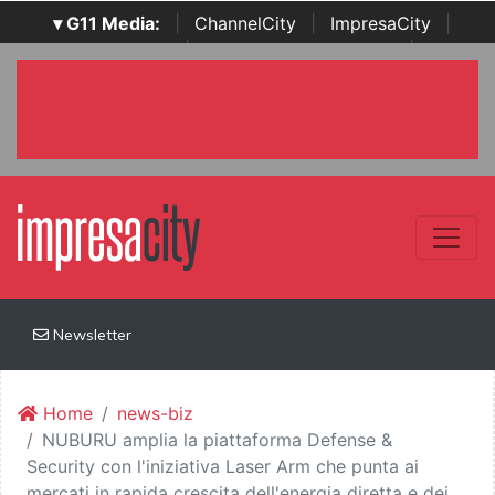
▾ G11 Media:
|
ChannelCity
|
ImpresaCity
|
SecurityOpenLab
|
Italian Channel Awards
|
Italian
Project Awards
|
Italian Security Awards
|
...
Newsletter
Home
news-biz
NUBURU amplia la piattaforma Defense &
Security con l'iniziativa Laser Arm che punta ai
mercati in rapida crescita dell'energia diretta e dei