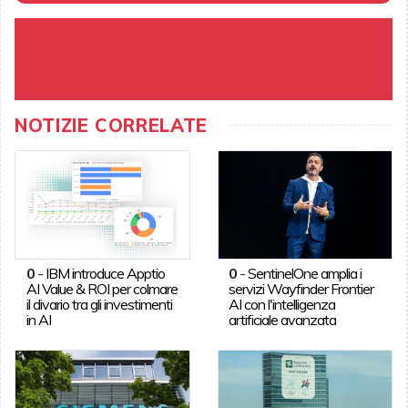
NOTIZIE CORRELATE
0
-
IBM introduce Apptio
0
-
SentinelOne amplia i
AI Value & ROI per colmare
servizi Wayfinder Frontier
il divario tra gli investimenti
AI con l'intelligenza
in AI
artificiale avanzata