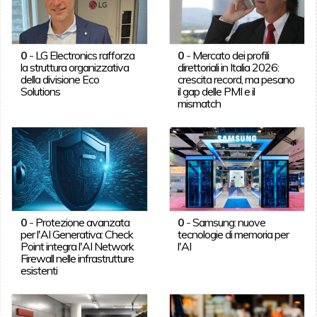
0
-
LG Electronics rafforza
0
-
Mercato dei profili
la struttura organizzativa
direttoriali in Italia 2026:
della divisione Eco
crescita record, ma pesano
Solutions
il gap delle PMI e il
mismatch
0
-
Protezione avanzata
0
-
Samsung: nuove
per l'AI Generativa: Check
tecnologie di memoria per
Point integra l'AI Network
l'AI
Firewall nelle infrastrutture
esistenti