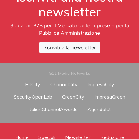
newsletter
Soluzioni B2B per il Mercato delle Imprese e per la
Pubblica Amministrazione
Iscriviti alla newsletter
G11 Media Networks
BitCity
ChannelCity
ImpresaCity
SecurityOpenLab
GreenCity
ImpresaGreen
ItalianChannelAwards
AgendaIct
Home
Speciali
Newsletter
Redazione