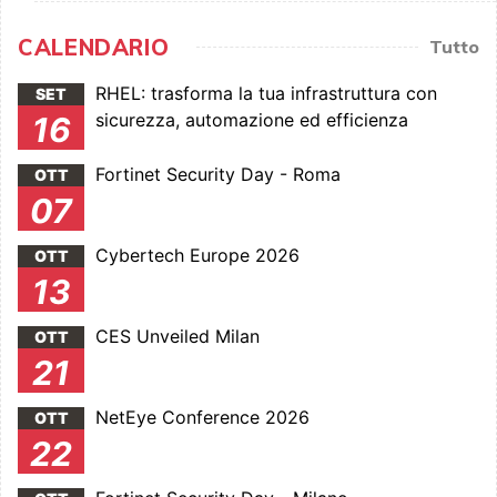
CALENDARIO
Tutto
RHEL: trasforma la tua infrastruttura con
SET
sicurezza, automazione ed efficienza
16
Fortinet Security Day - Roma
OTT
07
Cybertech Europe 2026
OTT
13
CES Unveiled Milan
OTT
21
NetEye Conference 2026
OTT
22