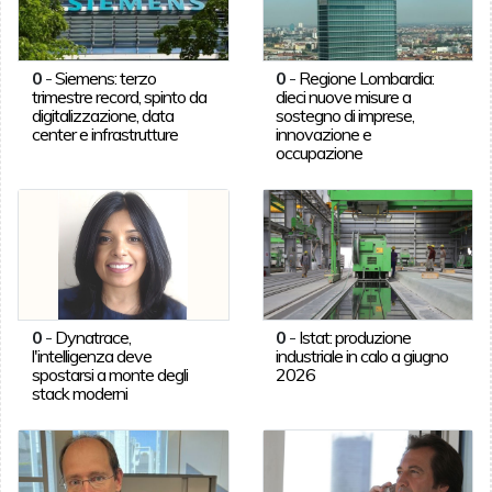
0
-
Siemens: terzo
0
-
Regione Lombardia:
trimestre record, spinto da
dieci nuove misure a
digitalizzazione, data
sostegno di imprese,
center e infrastrutture
innovazione e
occupazione
0
-
Dynatrace,
0
-
Istat: produzione
l'intelligenza deve
industriale in calo a giugno
spostarsi a monte degli
2026
stack moderni