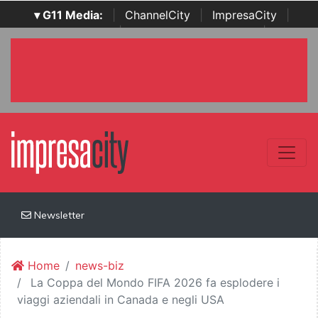
▾ G11 Media:
|
ChannelCity
|
ImpresaCity
|
SecurityOpenLab
|
Italian Channel Awards
|
Italian
Project Awards
|
Italian Security Awards
|
...
Newsletter
Home
news-biz
La Coppa del Mondo FIFA 2026 fa esplodere i
viaggi aziendali in Canada e negli USA