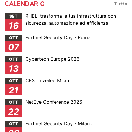
CALENDARIO
Tutto
RHEL: trasforma la tua infrastruttura con
SET
sicurezza, automazione ed efficienza
16
Fortinet Security Day - Roma
OTT
07
Cybertech Europe 2026
OTT
13
CES Unveiled Milan
OTT
21
NetEye Conference 2026
OTT
22
Fortinet Security Day - Milano
OTT