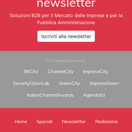
newsletter
Soluzioni B2B per il Mercato delle Imprese e per la
Pubblica Amministrazione
Iscriviti alla newsletter
G11 Media Networks
BitCity
ChannelCity
ImpresaCity
SecurityOpenLab
GreenCity
ImpresaGreen
ItalianChannelAwards
AgendaIct
Home
Speciali
Newsletter
Redazione