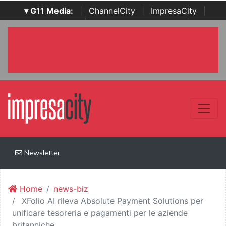
▾ G11 Media:
|
ChannelCity
|
ImpresaCity
|
SecurityOpenLab
|
Italian Channel Awards
|
Italian
Project Awards
|
Italian Security Awards
|
...
Newsletter
Home
news-biz
XFolio AI rileva Absolute Payment Solutions per
unificare tesoreria e pagamenti per le aziende
britanniche