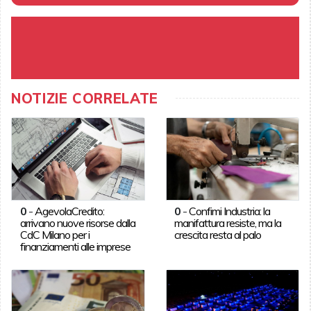
NOTIZIE CORRELATE
0
-
AgevolaCredito:
0
-
Confimi Industria: la
arrivano nuove risorse dalla
manifattura resiste, ma la
CdC Milano per i
crescita resta al palo
finanziamenti alle imprese