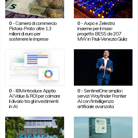
0
-
Camera di commercio
0
-
Axpo e Zelestra
Pistoia-Prato: oltre 1,3
insieme per il maxi-
milioni di euro per
progetto BESS da 207
sostenere le imprese
MW in Friuli-Venezia Giulia
0
-
IBM introduce Apptio
0
-
SentinelOne amplia i
AI Value & ROI per colmare
servizi Wayfinder Frontier
il divario tra gli investimenti
AI con l'intelligenza
in AI
artificiale avanzata