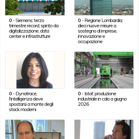
0
-
Siemens: terzo
0
-
Regione Lombardia:
trimestre record, spinto da
dieci nuove misure a
digitalizzazione, data
sostegno di imprese,
center e infrastrutture
innovazione e
occupazione
0
-
Dynatrace,
0
-
Istat: produzione
l'intelligenza deve
industriale in calo a giugno
spostarsi a monte degli
2026
stack moderni