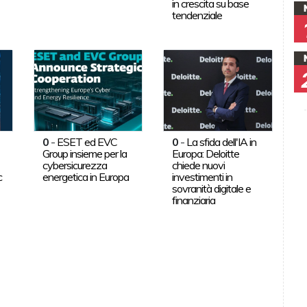
in crescita su base
tendenziale
0
-
ESET ed EVC
0
-
La sfida dell'IA in
Group insieme per la
Europa: Deloitte
cybersicurezza
chiede nuovi
c
energetica in Europa
investimenti in
sovranità digitale e
finanziaria