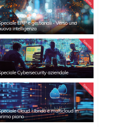
Speciale
Speciale ERP e gestionali - Verso una
nuova intelligenza
Speciale
Speciale Cybersecurity aziendale
Speciale
Speciale Cloud - Ibrido e multicloud in
primo piano