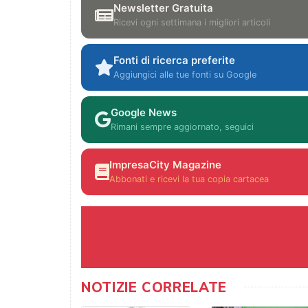
Newsletter Gratuita
Ricevi ogni settimana i migliori articoli
Fonti di ricerca preferite
Aggiungici alle tue fonti su Google
Google News
Rimani sempre aggiornato, seguici
ImpresaCity Magazine
Abbonati e ricevi la tua copia cartacea
NOTIZIE CORRELATE