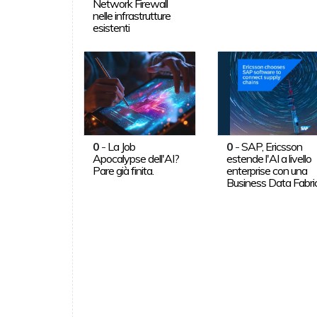
Network Firewall
nelle infrastrutture
esistenti
0
-
La Job
0
-
SAP, Ericsson
Apocalypse dell'AI?
estende l'AI a livello
Pare già finita.
enterprise con una
Business Data Fabri