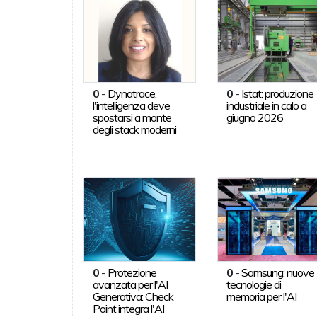
0
-
Dynatrace,
0
-
Istat: produzione
l'intelligenza deve
industriale in calo a
spostarsi a monte
giugno 2026
degli stack moderni
0
-
Protezione
0
-
Samsung: nuove
avanzata per l'AI
tecnologie di
Generativa: Check
memoria per l'AI
Point integra l'AI