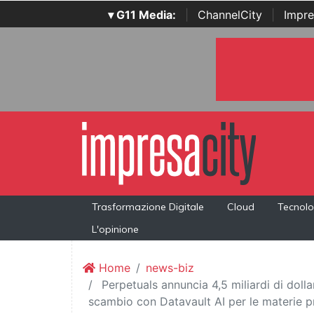
▾ G11 Media:
|
ChannelCity
|
Impre
Trasformazione Digitale
Cloud
Tecnolo
L'opinione
Home
news-biz
Perpetuals annuncia 4,5 miliardi di doll
scambio con Datavault AI per le materie p