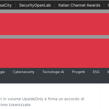
saCity
|
SecurityOpenLab
|
Italian Channel Awards
|
Awards
|
...
gie
Cybersecurity
Tecnologie AI
Progetti
ESG
ari in volume UpsideOnly e firma un accordo di
rime tokenizzate