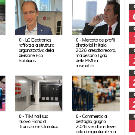
0
-
LG Electronics
0
-
Mercato dei profili
rafforza la struttura
direttoriali in Italia
organizzativa della
2026: crescita record,
divisione Eco
ma pesano il gap
Solutions
delle PMI e il
mismatch
0
-
TIM ha il suo
0
-
Commercio al
nuovo Piano di
dettaglio, giugno
Transizione Climatica
2026: vendite in lieve
calo congiunturale ma